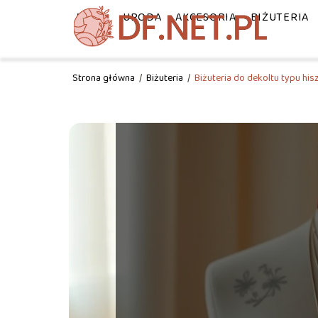
MODA
URODA
AKCESORIA
BIŻUTERIA
Strona główna
/
Biżuteria
/
Biżuteria do dekoltu typu hi