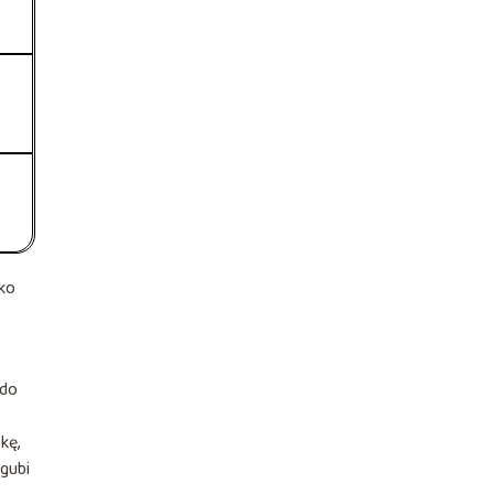
lko
 do
kę,
 gubi