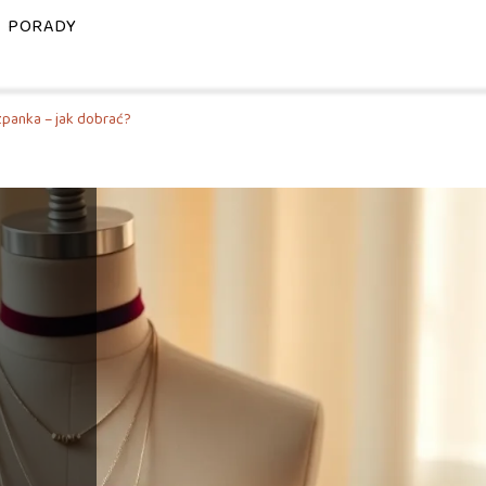
PORADY
szpanka – jak dobrać?