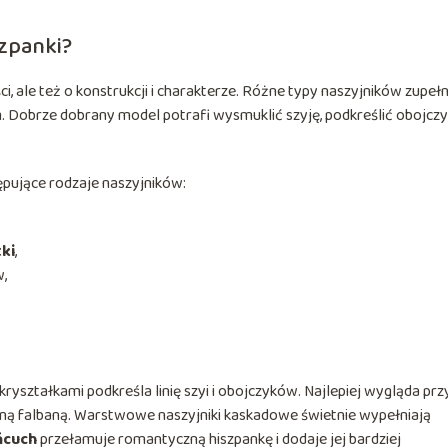
szpanki?
i, ale też o konstrukcji i charakterze. Różne typy naszyjników zupełn
. Dobrze dobrany model potrafi wysmuklić szyję, podkreślić obojczy
ępujące rodzaje naszyjników:
ki
,
w,
ryształkami podkreśla linię szyi i obojczyków. Najlepiej wygląda prz
dną falbaną. Warstwowe naszyjniki kaskadowe świetnie wypełniają
ńcuch
przełamuje romantyczną hiszpankę i dodaje jej bardziej