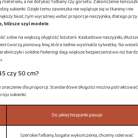
ią materiału, a nie dotykać falbany czy gorsetu. Zakończenie łańcusz
zią sukienki. Dzięki temu zawieszka nie wplątuje się w tkaninę i nie
większy biust, tym wyraźniej widać proporcje naszyjnika, dlatego przy
, bliższe szyi modele
.
sobie na większą objętość biżuterii. Kaskadowe naszyjniki, dłuższ
ieni tworzą pionową linię, która ładnie wysmukla sylwetkę. Na wesela
abińczyki i solidne federingi dają większe bezpieczeństwo niż bard
u.
45 czy 50 cm?
znaczenie dla proporcji. Standardowe długości można potraktować
roju sukienki:
Do jakiej hiszpanki pasuje
Szerokie falbany, bogate wykończenia, chcemy oderwać