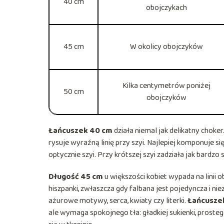
40 cm
obojczykach
45 cm
W okolicy obojczyków
Kilka centymetrów poniżej
50 cm
obojczyków
Łańcuszek 40 cm
działa niemal jak delikatny choker
rysuje wyraźną linię przy szyi. Najlepiej komponuje się
optycznie szyi. Przy krótszej szyi zadziała jak bardzo
Długość 45 cm
u większości kobiet wypada na linii
hiszpanki, zwłaszcza gdy falbana jest pojedyncza i nie
ażurowe motywy, serca, kwiaty czy literki.
Łańcusze
ale wymaga spokojnego tła: gładkiej sukienki, prosteg