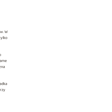
ów. W
tylko
o
 same
ożna
ładka
Przy