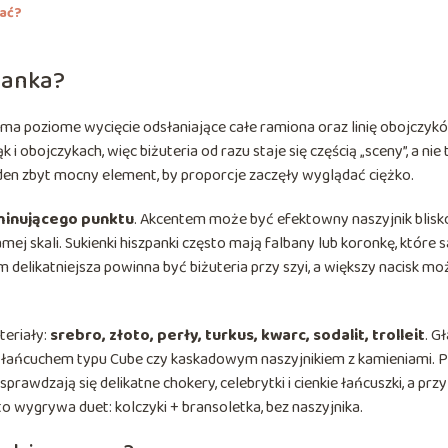
tać?
panka?
, ma poziome wycięcie odsłaniające całe ramiona oraz linię obojczyk
k i obojczykach, więc biżuteria od razu staje się częścią „sceny”, a nie 
den zbyt mocny element, by proporcje zaczęły wyglądać ciężko.
inującego punktu
. Akcentem może być efektowny naszyjnik blisk
samej skali. Sukienki hiszpanki często mają falbany lub koronkę, które
m delikatniejsza powinna być biżuteria przy szyi, a większy nacisk m
teriały:
srebro, złoto, perły, turkus, kwarc, sodalit, trolleit
. G
zym łańcuchem typu Cube czy kaskadowym naszyjnikiem z kamieniami. 
rawdzają się delikatne chokery, celebrytki i cienkie łańcuszki, a przy
wygrywa duet: kolczyki + bransoletka, bez naszyjnika.