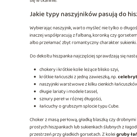
się w tkaninie.
Jakie typy naszyjników pasują do hi
Wybierając naszyjnik, warto myśleć nie tylko o długośc
inaczej współpracują z falbaną, koronką czy gorsetem
albo przełamać zbyt romantyczny charakter sukienki.
Do dekoltu hiszpanka najczęściej sprawdzają się nast
chokery i krótkie kolie leżące blisko szyi,
krótkie łańcuszki z jedną zawieszką, np.
celebryt
naszyjniki warstwowe z kilku cienkich łańcuszkó
długie lariaty i modele tassel,
sznury pereł w różnej długości,
łańcuchy o grubszym splocie typu Cube.
Choker z masą perłową, gładką blaszką czy drobnymi k
prostych hiszpankach lub sukienkach ślubnych z łago
przestrzeń przy gładkich gorsetach. Z kolei
gruby ła