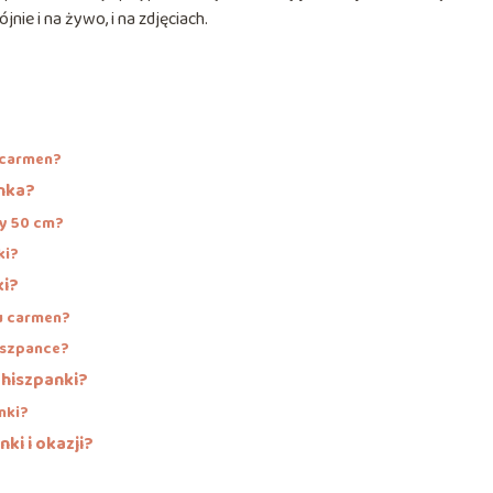
ie i na żywo, i na zdjęciach.
 carmen?
anka?
zy 50 cm?
ki?
ki?
u carmen?
hiszpance?
 hiszpanki?
nki?
ki i okazji?