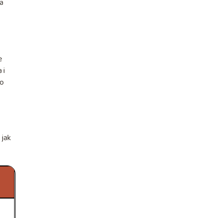
ka
e
 i
zo
 jak