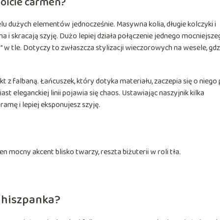
olcie carmen?
elu dużych elementów jednocześnie. Masywna kolia, długie kolczyki i
 i skracają szyję. Dużo lepiej działa połączenie jednego mocniejsze
” w tle. Dotyczy to zwłaszcza stylizacji wieczorowych na wesele, gdz
z falbaną. Łańcuszek, który dotyka materiału, zaczepia się o niego 
t eleganckiej linii pojawia się chaos. Ustawiając naszyjnik kilka
amę i lepiej eksponujesz szyję.
en mocny akcent blisko twarzy, reszta biżuterii w roli tła.
u hiszpanka?