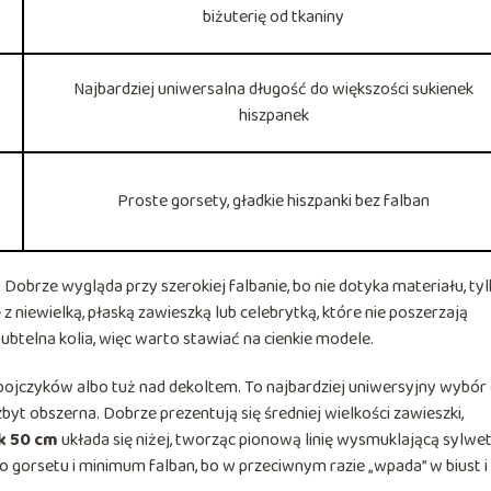
biżuterię od tkaniny
Najbardziej uniwersalna długość do większości sukienek
hiszpanek
Proste gorsety, gładkie hiszpanki bez falban
. Dobrze wygląda przy szerokiej falbanie, bo nie dotyka materiału, ty
 z niewielką, płaską zawieszką lub celebrytką, które nie poszerzają
 subtelna kolia, więc warto stawiać na cienkie modele.
 obojczyków albo tuż nad dekoltem. To najbardziej uniwersyjny wybór
zbyt obszerna. Dobrze prezentują się średniej wielkości zawieszki,
k 50 cm
układa się niżej, tworząc pionową linię wysmuklającą sylwet
o gorsetu i minimum falban, bo w przeciwnym razie „wpada” w biust i