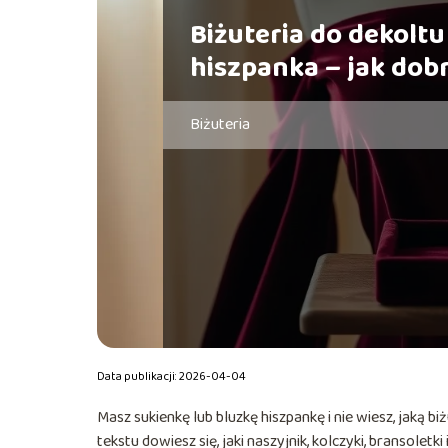
Biżuteria do dekoltu
hiszpanka – jak dob
Biżuteria
Data publikacji: 2026-04-04
Masz sukienkę lub bluzkę hiszpankę i nie wiesz, jaką b
tekstu dowiesz się, jaki naszyjnik, kolczyki, bransoletki