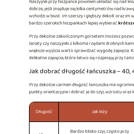
Naszyjnik przy hiszpance powinien układać się nad lin
dobrze, jeśli znajduje się kilka centymetrów nad krawęd
wchodzi w biust. Im szerszy i głębszy dekolt oraz im 
bardzo szerokich hiszpankach lepiej wybierać
krótsze
Przy dekolcie zakończonym gorsetem możesz pozwolić 
lariaty czy naszyjniki z kilkoma rzędami drobnych kam
większe wyjścia warto sprawdzać wygodę zapięcia. Kar
delikatne zapięcia, które łatwo się rozpinają przy tańc
Jak dobrać długość łańcuszka – 40, 
Przy dekolcie carmen długość łańcuszka ma ogromne 
punkty orientacyjne i dobrać je do szyi, wzrostu oraz k
Długość
Jak leży
Bardzo blisko szyi, często przy