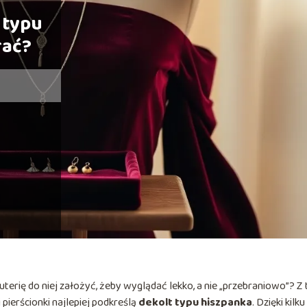
 typu
rać?
iżuterię do niej założyć, żeby wyglądać lekko, a nie „przebraniowo”? Z
 i pierścionki najlepiej podkreślą
dekolt typu hiszpanka
. Dzięki kilku