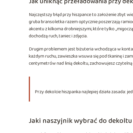
Jak uniknąć przeładowania przy dek
Najczęstszy błąd przy hiszpance to założenie zbyt wi
gruba bransoletka razem optycznie poszerzają ramiona
akcentu z kilkoma drobniejszymi, które tylko „migoczą
dochodzą ruch, taniec i zdjęcia.
Drugim problemem jest biżuteria wchodząca w kontakt 
każdym ruchu, zawieszka wsuwa się pod tkaninę i zamias
centymetrów nad linią dekoltu, zachowujesz czytelną r
Przy dekolcie hiszpanka najlepiej działa zasada: jed
Jaki naszyjnik wybrać do dekolt