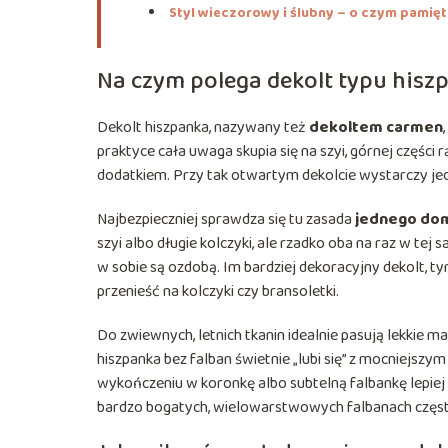
Styl wieczorowy i ślubny – o czym pamię
Na czym polega dekolt typu hisz
Dekolt hiszpanka, nazywany też
dekoltem carmen
praktyce cała uwaga skupia się na szyi, górnej części rą
dodatkiem. Przy tak otwartym dekolcie wystarczy je
Najbezpieczniej sprawdza się tu zasada
jednego dom
szyi albo długie kolczyki, ale rzadko oba na raz w tej 
w sobie są ozdobą. Im bardziej dekoracyjny dekolt, ty
przenieść na kolczyki czy bransoletki.
Do zwiewnych, letnich tkanin idealnie pasują lekkie ma
hiszpanka bez falban świetnie „lubi się” z mocniejs
wykończeniu w koronkę albo subtelną falbankę lepiej sp
bardzo bogatych, wielowarstwowych falbanach często 