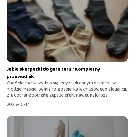
Jakie skarpetki do garnituru? Kompletny
przewodnik
Choć skarpetki wydają się jedynie drobnym detalem, w
modzie męskiej pełnią rolę papierka lakmusowego elegancji.
Źle dobrane potrafią zepsuć efekt nawet najdrożs...
2025-10-14