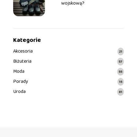
wojskową?
Kategorie
Akcesoria
21
Biżuteria
57
Moda
55
Porady
15
Uroda
81