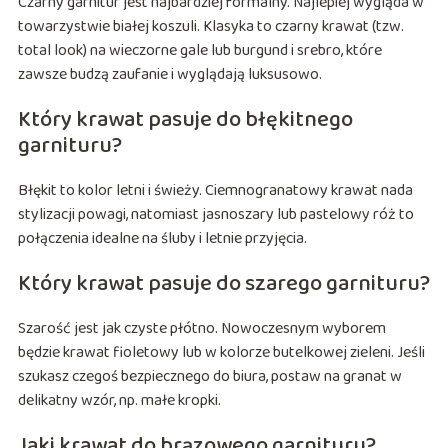
Czarny garnitur jest najbardziej formalny. Najlepiej wygląda w
towarzystwie białej koszuli. Klasyka to czarny krawat (tzw.
total look) na wieczorne gale lub burgund i srebro, które
zawsze budzą zaufanie i wyglądają luksusowo.
Który krawat pasuje do błękitnego
garnituru?
Błękit to kolor letni i świeży. Ciemnogranatowy krawat nada
stylizacji powagi, natomiast jasnoszary lub pastelowy róż to
połączenia idealne na śluby i letnie przyjęcia.
Który krawat pasuje do szarego garnituru?
Szarość jest jak czyste płótno. Nowoczesnym wyborem
będzie krawat fioletowy lub w kolorze butelkowej zieleni. Jeśli
szukasz czegoś bezpiecznego do biura, postaw na granat w
delikatny wzór, np. małe kropki.
Jaki krawat do brązowego garnituru?