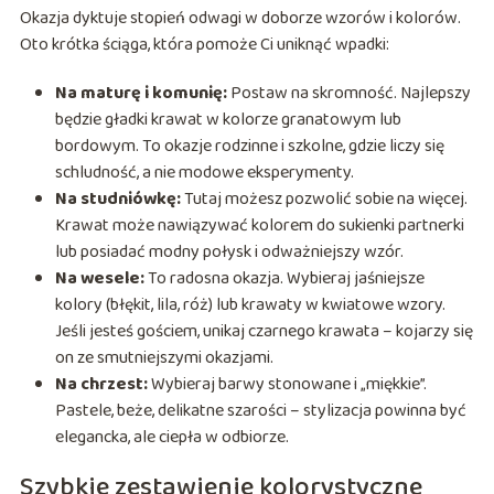
Okazja dyktuje stopień odwagi w doborze wzorów i kolorów.
Oto krótka ściąga, która pomoże Ci uniknąć wpadki:
Na maturę i komunię:
Postaw na skromność. Najlepszy
będzie gładki krawat w kolorze granatowym lub
bordowym. To okazje rodzinne i szkolne, gdzie liczy się
schludność, a nie modowe eksperymenty.
Na studniówkę:
Tutaj możesz pozwolić sobie na więcej.
Krawat może nawiązywać kolorem do sukienki partnerki
lub posiadać modny połysk i odważniejszy wzór.
Na wesele:
To radosna okazja. Wybieraj jaśniejsze
kolory (błękit, lila, róż) lub krawaty w kwiatowe wzory.
Jeśli jesteś gościem, unikaj czarnego krawata – kojarzy się
on ze smutniejszymi okazjami.
Na chrzest:
Wybieraj barwy stonowane i „miękkie”.
Pastele, beże, delikatne szarości – stylizacja powinna być
elegancka, ale ciepła w odbiorze.
Szybkie zestawienie kolorystyczne