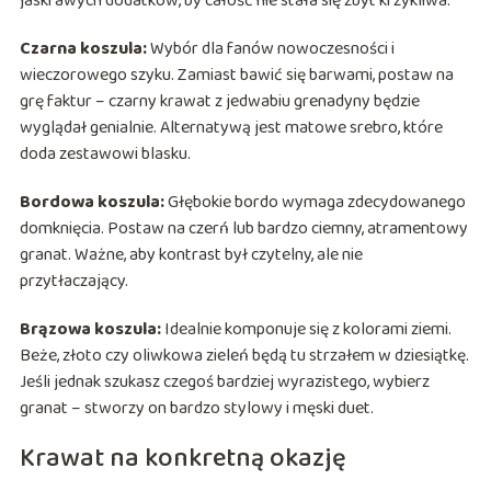
jaskrawych dodatków, by całość nie stała się zbyt krzykliwa.
Czarna koszula:
Wybór dla fanów nowoczesności i
wieczorowego szyku. Zamiast bawić się barwami, postaw na
grę faktur – czarny krawat z jedwabiu grenadyny będzie
wyglądał genialnie. Alternatywą jest matowe srebro, które
doda zestawowi blasku.
Bordowa koszula:
Głębokie bordo wymaga zdecydowanego
domknięcia. Postaw na czerń lub bardzo ciemny, atramentowy
granat. Ważne, aby kontrast był czytelny, ale nie
przytłaczający.
Brązowa koszula:
Idealnie komponuje się z kolorami ziemi.
Beże, złoto czy oliwkowa zieleń będą tu strzałem w dziesiątkę.
Jeśli jednak szukasz czegoś bardziej wyrazistego, wybierz
granat – stworzy on bardzo stylowy i męski duet.
Krawat na konkretną okazję