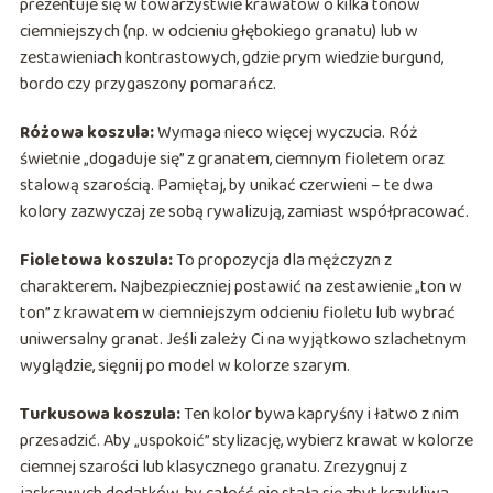
prezentuje się w towarzystwie krawatów o kilka tonów
ciemniejszych (np. w odcieniu głębokiego granatu) lub w
zestawieniach kontrastowych, gdzie prym wiedzie burgund,
bordo czy przygaszony pomarańcz.
Różowa koszula:
Wymaga nieco więcej wyczucia. Róż
świetnie „dogaduje się” z granatem, ciemnym fioletem oraz
stalową szarością. Pamiętaj, by unikać czerwieni – te dwa
kolory zazwyczaj ze sobą rywalizują, zamiast współpracować.
Fioletowa koszula:
To propozycja dla mężczyzn z
charakterem. Najbezpieczniej postawić na zestawienie „ton w
ton” z krawatem w ciemniejszym odcieniu fioletu lub wybrać
uniwersalny granat. Jeśli zależy Ci na wyjątkowo szlachetnym
wyglądzie, sięgnij po model w kolorze szarym.
Turkusowa koszula:
Ten kolor bywa kapryśny i łatwo z nim
przesadzić. Aby „uspokoić” stylizację, wybierz krawat w kolorze
ciemnej szarości lub klasycznego granatu. Zrezygnuj z