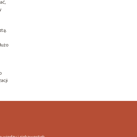
ać,
y
ztą.
dużo
o
acji