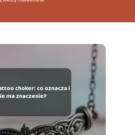
ę wiedzy i ciekawostek.
attoo choker: co oznacza i
kie ma znaczenie?