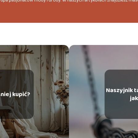
grupa pasjonatów mody i urody. W naszych artykułach znajdziesz mas
Naszyjnik t
niej kupić?
ja