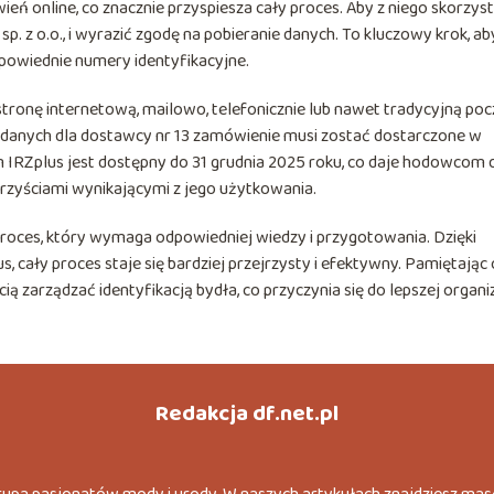
ń online, co znacznie przyspiesza cały proces. Aby z niego skorzyst
p. z o.o., i wyrazić zgodę na pobieranie danych. To kluczowy krok, ab
powiednie numery identyfikacyjne.
ronę internetową, mailowo, telefonicznie lub nawet tradycyjną poc
e danych dla dostawcy nr 13 zamówienie musi zostać dostarczone w
IRZplus jest dostępny do 31 grudnia 2025 roku, co daje hodowcom 
korzyściami wynikającymi z jego użytkowania.
oces, który wymaga odpowiedniej wiedzy i przygotowania. Dzięki
cały proces staje się bardziej przejrzysty i efektywny. Pamiętając 
 zarządzać identyfikacją bydła, co przyczynia się do lepszej organiz
Redakcja df.net.pl