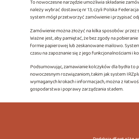
To nowoczesne narzędzie umożliwia składanie zamówie
należy wybrać dostawcę nr 13, czyli Polska Federacja s
system mógł przetworzyć zamówienie i przypisać od
Zamówienie można złożyć na kilka sposobów: przez st
Ważne jest, aby pamiętać, że bez zgody na pobierani
formie papierowej lub zeskanowane mailowo. System 
czasu na zapoznanie się z jego funkcjonalnościami i 
Podsumowując, zamawianie kolczyków dla bydła to pr
nowoczesnym rozwiązaniom, takim jak system IRZplus, 
wymaganych krokach i informacjach, można z łatwością
gospodarstwa i poprawy zarządzania stadem.