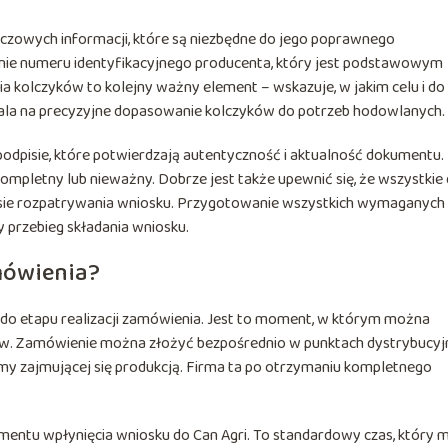
luczowych informacji, które są niezbędne do jego poprawnego
sanie numeru identyfikacyjnego producenta, który jest podstawowym
a kolczyków to kolejny ważny element – wskazuje, w jakim celu i do
wala na precyzyjne dopasowanie kolczyków do potrzeb hodowlanych.
odpisie, które potwierdzają autentyczność i aktualność dokumentu.
mpletny lub nieważny. Dobrze jest także upewnić się, że wszystkie
cesie rozpatrywania wniosku. Przygotowanie wszystkich wymaganych
 przebieg składania wniosku.
amówienia?
ę do etapu realizacji zamówienia. Jest to moment, w którym można
ków. Zamówienie można złożyć bezpośrednio w punktach dystrybucyj
firmy zajmującej się produkcją. Firma ta po otrzymaniu kompletnego
omentu wpłynięcia wniosku do Can Agri. To standardowy czas, który 