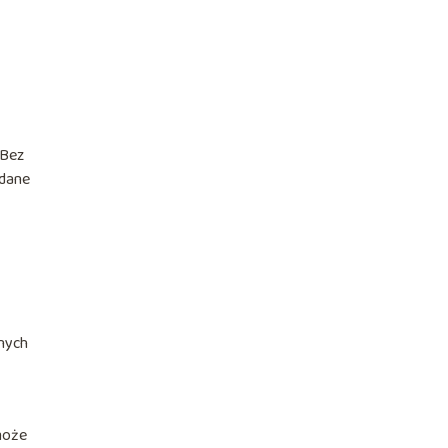
 Bez
 dane
nych
może