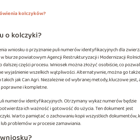
mówienia kolczyków?
u o kolczyki?
nia wniosku o przyznanie puli numerów identyfikacyjnych dla zwierz
ąć w biurze powiatowym Agencji Restrukturyzacji i Modernizacji Rolni
 dalszej części procesu. Wniosek można złożyć osobiście, co pozwal
ne wyjaśnienie wszelkich wątpliwości. Alternatywnie, można go takż
akich jak Can Agri. Niezależnie od wybranej metody, kluczowe jest, 
ą poprawne i kompletne.
 puli numerów identyfikacyjnych. Otrzymany wykaz numerów będzie
 potwierdza ich ważność i gotowość do użycia. Ten dokument jest
czyki. Warto pamiętać o zachowaniu kopii wszystkich dokumentów, 
i lub problemów w procesie zamawiania.
 wniosku?