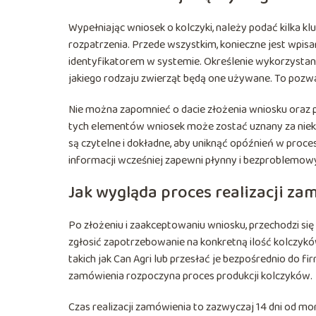
Wypełniając wniosek o kolczyki, należy podać kilka k
rozpatrzenia. Przede wszystkim, konieczne jest wpi
identyfikatorem w systemie. Określenie wykorzystani
jakiego rodzaju zwierząt będą one używane. To poz
Nie można zapomnieć o dacie złożenia wniosku oraz p
tych elementów wniosek może zostać uznany za nieko
są czytelne i dokładne, aby uniknąć opóźnień w pro
informacji wcześniej zapewni płynny i bezproblemowy
Jak wygląda proces realizacji z
Po złożeniu i zaakceptowaniu wniosku, przechodzi si
zgłosić zapotrzebowanie na konkretną ilość kolczy
takich jak Can Agri lub przesłać je bezpośrednio do 
zamówienia rozpoczyna proces produkcji kolczyków.
Czas realizacji zamówienia to zazwyczaj 14 dni od m