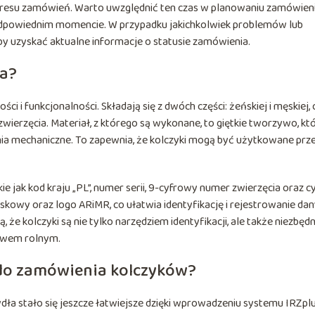
 okresu zamówień. Warto uwzględnić ten czas w planowaniu zamówieni
 odpowiednim momencie. W przypadku jakichkolwiek problemów lub
y uzyskać aktualne informacje o statusie zamówienia.
ła?
ci i funkcjonalności. Składają się z dwóch części: żeńskiej i męskiej, 
wierzęcia. Materiał, z którego są wykonane, to giętkie tworzywo, kt
nia mechaniczne. To zapewnia, że kolczyki mogą być użytkowane prz
e jak kod kraju „PL”, numer serii, 9-cyfrowy numer zwierzęcia oraz c
skowy oraz logo ARiMR, co ułatwia identyfikację i rejestrowanie da
że kolczyki są nie tylko narzędziem identyfikacji, ale także niezbę
twem rolnym.
 do zamówienia kolczyków?
dła stało się jeszcze łatwiejsze dzięki wprowadzeniu systemu IRZplu