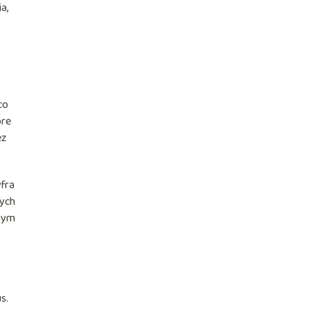
a,
co
óre
ez
yfra
nych
dnym
s.