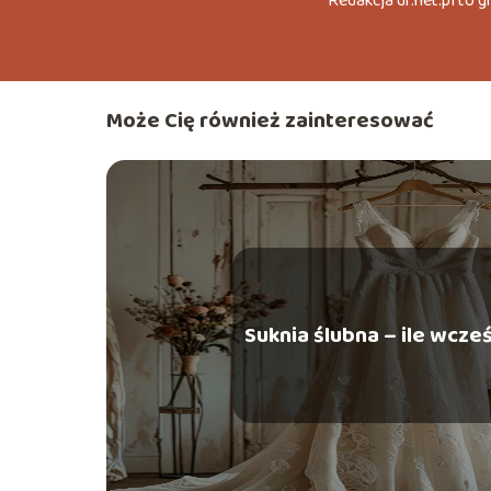
Redakcja df.net.pl to 
Może Cię również zainteresować
Suknia ślubna – ile wcześ