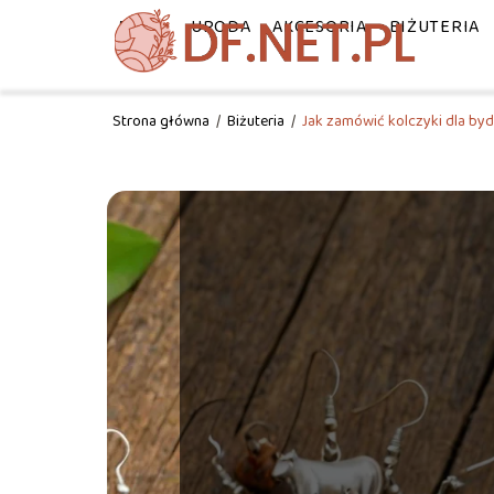
MODA
URODA
AKCESORIA
BIŻUTERIA
Strona główna
/
Biżuteria
/
Jak zamówić kolczyki dla by