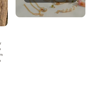
kolory i metale?
y
a
ym
a