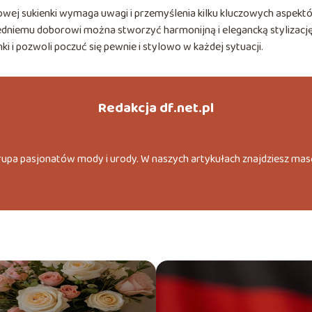
ej sukienki wymaga uwagi i przemyślenia kilku kluczowych aspekt
powiedniemu doborowi można stworzyć harmonijną i elegancką stylizację
i i pozwoli poczuć się pewnie i stylowo w każdej sytuacji.
Redakcja df.net.pl
grupa pasjonatów mody i urody. W naszych artykułach znajdziesz mas