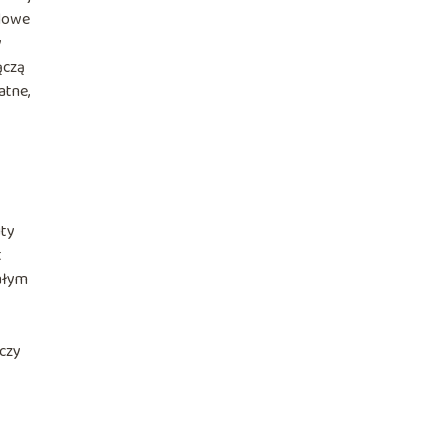
ylowe
y
ączą
atne,
uty
t
nałym
 czy