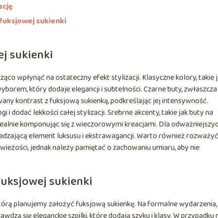
ację
fuksjowej sukienki
j sukienki
co wpłynąć na ostateczny efekt stylizacji. Klasyczne kolory, takie 
borem, który dodaje elegancji i subtelności. Czarne buty, zwłaszcza
any kontrast z fuksjową sukienką, podkreślając jej intensywność.
dodać lekkości całej stylizacji. Srebrne akcenty, takie jak buty na
idealnie komponując się z wieczorowymi kreacjami. Dla odważniejszy
wadzającą element luksusu i ekstrawagancji. Warto również rozważy
wieżości, jednak należy pamiętać o zachowaniu umiaru, aby nie
 fuksjowej sukienki
tórą planujemy założyć fuksjową sukienkę. Na formalne wydarzenia,
rawdzą się eleganckie szpilki, które dodają szyku i klasy. W przypadku 