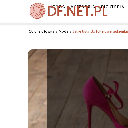
MODA
URODA
AKCESORIA
BIŻUTERIA
Strona główna
/
Moda
/
Jakie buty do fuksjowej sukienki