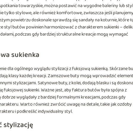
 spotkania towarzyskie, można postawić na wygodne baleriny lub st
nie tylko stylowe, ale również komfortowe, zwłaszcza jeśli planujem
wieżym powietrzu doskonale sprawdzą się sandały na koturnie, które ł
e styl butów powinien harmonizować z charakterem sukienki – delik
ndałami, podczas gdy bardziej strukturalne kreacje mogą wymagać
jowa sukienka
nie dla ogólnego wyglądu stylizacji z fuksjową sukienką. Skórzane b
i dodają klasy każdej kreacji. Zamszowe buty mogą wprowadzić elemen
iennymi stylizacjami. Satynowe buty, z kolei, dodają blasku i są dosko
 fuksjowej sukienki. Ważne jest, aby faktura butów była spójna z
dą dobrze wyglądały z bardziej formalnymi kreacjami, podczas gdy
rakteru. Warto również zwrócić uwagę na detale, takie jak ozdoby
kteru i podkreślić indywidualny styl.
 stylizację