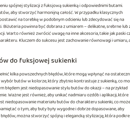
niu spójnej stylizacji z fuksjową sukienką i odpowiednimi butami.
utów, aby stworzyć harmonijną całość. W przypadku klasycznych
 postawić na torebkę w podobnym odcieniu lub zdecydować się na
i. Biżuteria powinna być dobrana z umiarem – delikatne, srebrne lub 
ji. Warto również zwrócić uwagę na inne akcesoria, takie jak paski c
charakteru. Kluczem do sukcesu jest zachowanie równowagi i umiaru, 
ów do fuksjowej sukienki
ełnić kilka powszechnych błędów, które mogą wpłynąć na ostateczn
t wybór butów w kolorze, który zbytnio kontrastuje z sukienką, co m
m błędem jest niedopasowanie stylu butów do okazji – na przykład
. Ważne jest również, aby unikać nadmiaru ozdób i aplikacji, które
est niedopasowanie materiału butów do charakteru sukienki, co moż
 pamiętać o tym, aby buty były wygodne i dobrze dopasowane, aby
błędów, można stworzyć spójną i elegancką stylizację, która podkreś