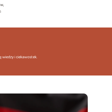
ów,
,
ę wiedzy i ciekawostek.