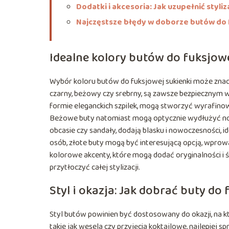
Dodatki i akcesoria: Jak uzupełnić styliz
Najczęstsze błędy w doborze butów do 
Idealne kolory butów do fuksjowe
Wybór koloru butów do fuksjowej sukienki może znaczą
czarny, beżowy czy srebrny, są zawsze bezpiecznym wy
formie eleganckich szpilek, mogą stworzyć wyrafinow
Beżowe buty natomiast mogą optycznie wydłużyć nogi i 
obcasie czy sandały, dodają blasku i nowoczesności, 
osób, złote buty mogą być interesującą opcją, wpro
kolorowe akcenty, które mogą dodać oryginalności i ś
przytłoczyć całej stylizacji.
Styl i okazja: Jak dobrać buty do
Styl butów powinien być dostosowany do okazji, na k
takie jak wesela czy przyjęcia koktajlowe, najlepiej sp