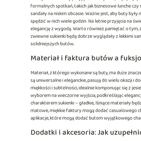
formalnych spotkań, takich jak biznesowe lunche czy
sandały na niskim obcasie. Ważne jest, aby buty były 
spędzić w nich wiele godzin. Na letnie przyjęcia na ś
elegancję z wygodą. Warto również pamiętać o tym, ż
zwiewne sukienki będą dobrze wyglądały z lekkimi sa
solidniejszych butów.
Materiał i faktura butów a fuks
Materiał, z którego wykonane są buty, ma duże znacze
są uniwersalne i eleganckie, pasują do wielu okazji 
miękkości i subtelności, idealnie komponując się z jes
wyborem na wieczorne wyjścia, podkreślając elegancję
charakterem sukienki – gładkie, lśniące materiały bę
matowe, miękkie faktury mogą dodać casualowego cha
aplikacje, które mogą dodać butom wyjątkowego chara
Dodatki i akcesoria: Jak uzupełnić