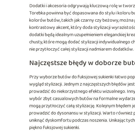
Dodatki i akcesoria odgrywają kluczową rolę w tworze
Torebka powinna być dopasowana do stylu i koloru b
kolorów butów, takich jak czarny czy beżowy, można
kontrastowy akcent, który doda stylizacji wyrazistośc
dodatki będą idealnym uzupełnieniem eleganckiej kreac
chusty, które mogą dodać stylizacji indywidualnego 
nie przytłoczyć całej stylizacji nadmiarem dodatków.
Najczęstsze błędy w doborze but
Przy wyborze butów do fuksjowej sukienki łatwo pop
wygląd stylizacji. Jednym z najczęstszych błędów jes
prowadzić do niekorzystnego efektu wizualnego. Inny
wybór zbyt casualowych butów na formalne wydarzenie
mogą przytłoczyć całą stylizację. Kolejnym błędem j
prowadzić do dysonansu w stylizacji. Warto również
uniknąć dyskomfortu podczas noszenia. Unikając tych 
piękno fuksjowej sukienki.