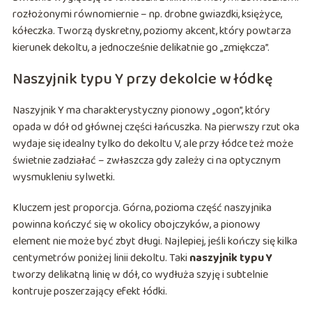
rozłożonymi równomiernie – np. drobne gwiazdki, księżyce,
kółeczka. Tworzą dyskretny, poziomy akcent, który powtarza
kierunek dekoltu, a jednocześnie delikatnie go „zmiękcza”.
Naszyjnik typu Y przy dekolcie w łódkę
Naszyjnik Y ma charakterystyczny pionowy „ogon”, który
opada w dół od głównej części łańcuszka. Na pierwszy rzut oka
wydaje się idealny tylko do dekoltu V, ale przy łódce też może
świetnie zadziałać – zwłaszcza gdy zależy ci na optycznym
wysmukleniu sylwetki.
Kluczem jest proporcja. Górna, pozioma część naszyjnika
powinna kończyć się w okolicy obojczyków, a pionowy
element nie może być zbyt długi. Najlepiej, jeśli kończy się kilka
centymetrów poniżej linii dekoltu. Taki
naszyjnik typu Y
tworzy delikatną linię w dół, co wydłuża szyję i subtelnie
kontruje poszerzający efekt łódki.