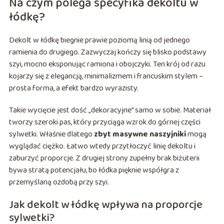
Na czym polega specyfika dekoltu w
łódkę?
Dekolt w łódkę biegnie prawie poziomą linią od jednego
ramienia do drugiego. Zazwyczaj kończy się blisko podstawy
szyi, mocno eksponując ramiona i obojczyki. Ten krój od razu
kojarzy się z elegancją, minimalizmem i francuskim stylem –
prosta forma, a efekt bardzo wyrazisty.
Takie wycięcie jest dość „dekoracyjne” samo w sobie. Materiał
tworzy szeroki pas, który przyciąga wzrok do górnej części
sylwetki. Właśnie dlatego
zbyt masywne naszyjniki
mogą
wyglądać ciężko. Łatwo wtedy przytłoczyć linię dekoltu i
zaburzyć proporcje. Z drugiej strony zupełny brak biżuterii
bywa stratą potencjału, bo łódka pięknie współgra z
przemyślaną ozdobą przy szyi.
Jak dekolt w łódkę wpływa na proporcje
sylwetki?