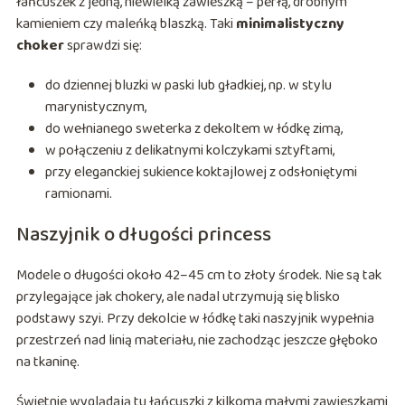
łańcuszek z jedną, niewielką zawieszką – perłą, drobnym
kamieniem czy maleńką blaszką. Taki
minimalistyczny
choker
sprawdzi się:
do dziennej bluzki w paski lub gładkiej, np. w stylu
marynistycznym,
do wełnianego sweterka z dekoltem w łódkę zimą,
w połączeniu z delikatnymi kolczykami sztyftami,
przy eleganckiej sukience koktajlowej z odsłoniętymi
ramionami.
Naszyjnik o długości princess
Modele o długości około 42–45 cm to złoty środek. Nie są tak
przylegające jak chokery, ale nadal utrzymują się blisko
podstawy szyi. Przy dekolcie w łódkę taki naszyjnik wypełnia
przestrzeń nad linią materiału, nie zachodząc jeszcze głęboko
na tkaninę.
Świetnie wyglądają tu łańcuszki z kilkoma małymi zawieszkami