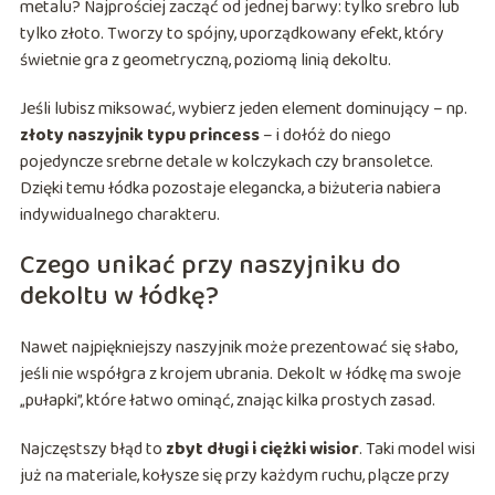
metalu? Najprościej zacząć od jednej barwy: tylko srebro lub
tylko złoto. Tworzy to spójny, uporządkowany efekt, który
świetnie gra z geometryczną, poziomą linią dekoltu.
Jeśli lubisz miksować, wybierz jeden element dominujący – np.
złoty naszyjnik typu princess
– i dołóż do niego
pojedyncze srebrne detale w kolczykach czy bransoletce.
Dzięki temu łódka pozostaje elegancka, a biżuteria nabiera
indywidualnego charakteru.
Czego unikać przy naszyjniku do
dekoltu w łódkę?
Nawet najpiękniejszy naszyjnik może prezentować się słabo,
jeśli nie współgra z krojem ubrania. Dekolt w łódkę ma swoje
„pułapki”, które łatwo ominąć, znając kilka prostych zasad.
Najczęstszy błąd to
zbyt długi i ciężki wisior
. Taki model wisi
już na materiale, kołysze się przy każdym ruchu, plącze przy