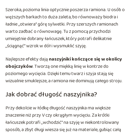
Szeroka, pozioma linia optycznie poszerza ramiona. U osób o
węższych barkach to duża zaleta, bo równoważy biodra i
ładnie „otwiera” górę sylwetki. Przy szerszych ramionach
warto zadbać o równowagę. Tu z pomocą przychodzi
umiejętnie dobrany łańcuszek, który potrafi delikatnie
„ściągnąć” wzrok w dół i wysmuklić szyję.
Najlepsze efekty dają
naszyjniki kończące się w okolicy
obojczyków
. Tworzą one miękką linię w kontrze do
poziomego wycięcia. Dzięki temu twarz i szyja stają się
wizualnie smuklejsze, a ramiona nie dominują całego stroju.
Jak dobrać długość naszyjnika?
Przy dekolcie w łódkę długość naszyjnika ma większe
znaczenie niż przy V czy okrągłym wycięciu. Za krótki
łańcuszek potrafi „wchodzić” na szyję w niekontrolowany
sposób, a zbyt długi wiesza się już na materiale, gubiąc całą