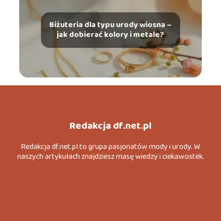
Biżuteria dla typu urody wiosna –
jak dobierać kolory i metale?
Redakcja df.net.pl
Redakcja df.net.pl to grupa pasjonatów mody i urody. W
naszych artykułach znajdziesz masę wiedzy i ciekawostek.