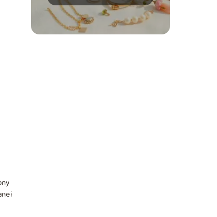
kolory i metale?
ony
ane i