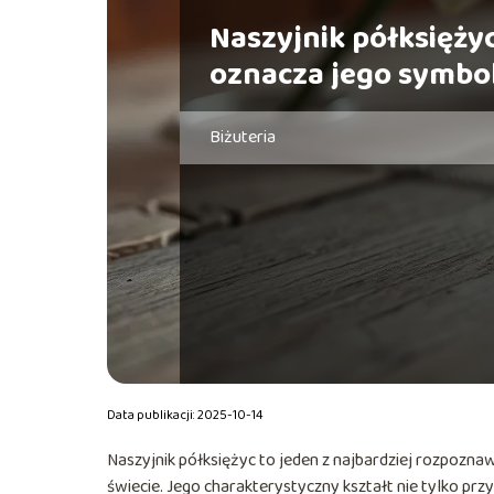
Naszyjnik półksiężyc
oznacza jego symbo
Biżuteria
Data publikacji: 2025-10-14
Naszyjnik półksiężyc to jeden z najbardziej rozpoznaw
świecie. Jego charakterystyczny kształt nie tylko prz