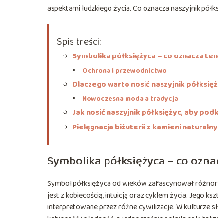
aspektami ludzkiego życia. Co oznacza naszyjnik półk
Spis treści:
Symbolika półksiężyca – co oznacza ten
Ochrona i przewodnictwo
Dlaczego warto nosić naszyjnik półksię
Nowoczesna moda a tradycja
Jak nosić naszyjnik półksiężyc, aby podk
Pielęgnacja biżuterii z kamieni naturaln
Symbolika półksiężyca – co ozna
Symbol półksiężyca od wieków zafascynował różnor
jest z kobiecością, intuicją oraz cyklem życia. Jego k
interpretowane przez różne cywilizacje. W kulturze s