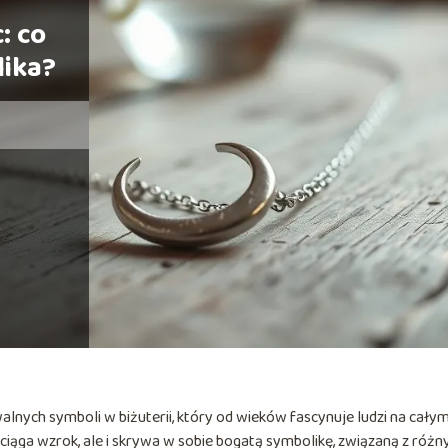
: co
lika?
alnych symboli w biżuterii, który od wieków fascynuje ludzi na cały
yciąga wzrok, ale i skrywa w sobie bogatą symbolikę, związaną z różn