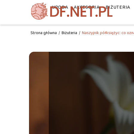
MODA
URODA
AKCESORIA
BIŻUTERIA
Strona główna
/
Biżuteria
/
Naszyjnik półksiężyc: co oz