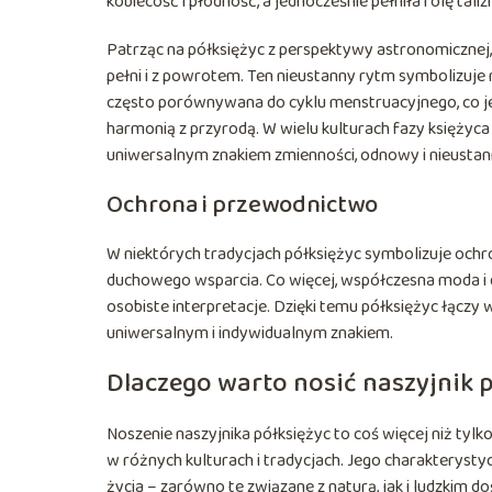
kobiecość i płodność, a jednocześnie pełniła rolę tal
Patrząc na półksiężyc z perspektywy astronomicznej, 
pełni i z powrotem. Ten nieustanny rytm symbolizuje 
często porównywana do cyklu menstruacyjnego, co jes
harmonią z przyrodą. W wielu kulturach fazy księżyca
uniwersalnym znakiem zmienności, odnowy i nieustan
Ochrona i przewodnictwo
W niektórych tradycjach półksiężyc symbolizuje ochr
duchowego wsparcia. Co więcej, współczesna moda i d
osobiste interpretacje. Dzięki temu półksiężyc łączy w
uniwersalnym i indywidualnym znakiem.
Dlaczego warto nosić naszyjnik 
Noszenie naszyjnika półksiężyc to coś więcej niż ty
w różnych kulturach i tradycjach. Jego charakterystyc
życia – zarówno te związane z naturą, jak i ludzkim 