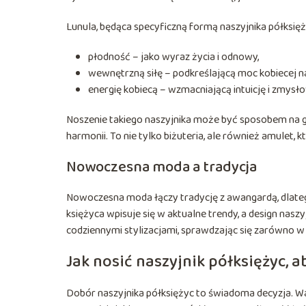
Lunula, będąca specyficzną formą naszyjnika półksięż
płodność – jako wyraz życia i odnowy,
wewnętrzną siłę – podkreślającą moc kobiecej n
energię kobiecą – wzmacniającą intuicję i zmysł
Noszenie takiego naszyjnika może być sposobem na gł
harmonii. To nie tylko biżuteria, ale również amulet,
Nowoczesna moda a tradycja
Nowoczesna moda łączy tradycję z awangardą, dlateg
księżyca wpisuje się w aktualne trendy, a design naszy
codziennymi stylizacjami, sprawdzając się zarówno w
Jak nosić naszyjnik półksiężyc, a
Dobór naszyjnika półksiężyc to świadoma decyzja. W