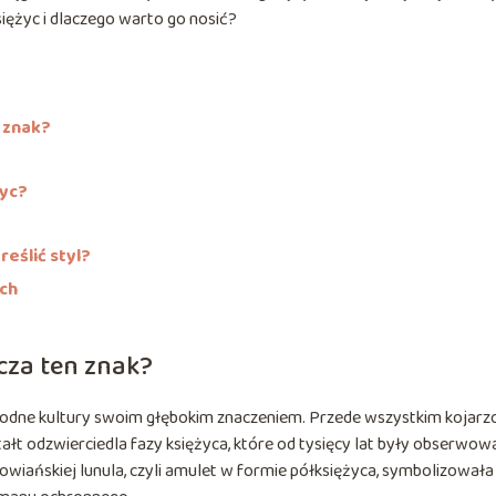
siężyc i dlaczego warto go nosić?
 znak?
życ?
reślić styl?
ych
cza ten znak?
odne kultury swoim głębokim znaczeniem. Przede wszystkim kojarz
ształt odzwierciedla fazy księżyca, które od tysięcy lat były obserwow
łowiańskiej lunula, czyli amulet w formie półksiężyca, symbolizowała