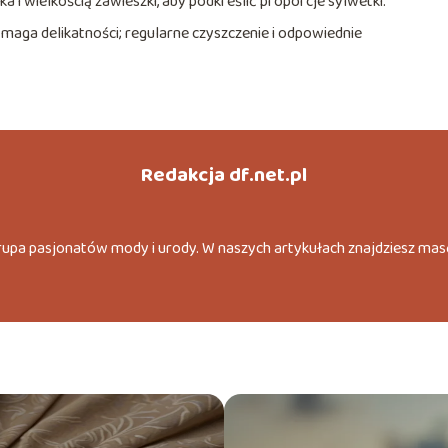
i wielkością zawieszki, aby podkreślić proporcje sylwetki.
ymaga delikatności; regularne czyszczenie i odpowiednie
Redakcja df.net.pl
grupa pasjonatów mody i urody. W naszych artykułach znajdziesz mas