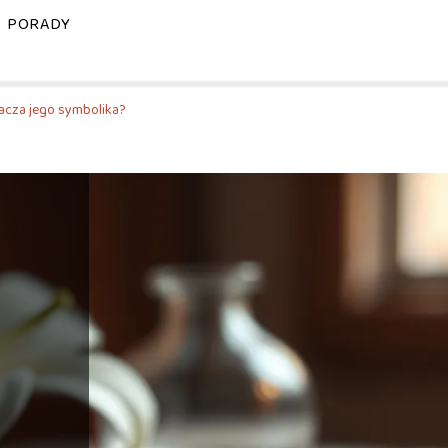
PORADY
nacza jego symbolika?