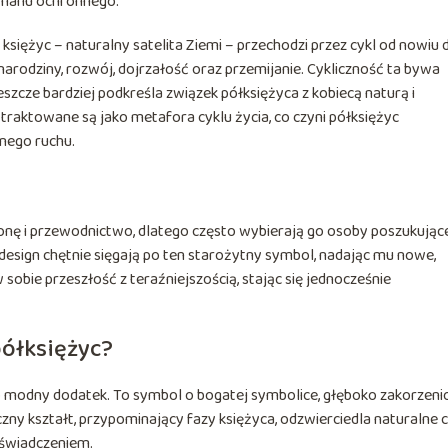
izmanu ochronnego.
księżyc – naturalny satelita Ziemi – przechodzi przez cykl od nowiu 
narodziny, rozwój, dojrzałość oraz przemijanie. Cykliczność ta bywa
zcze bardziej podkreśla związek półksiężyca z kobiecą naturą i
 traktowane są jako metafora cyklu życia, co czyni półksiężyc
nego ruchu.
onę i przewodnictwo, dlatego często wybierają go osoby poszukując
esign chętnie sięgają po ten starożytny symbol, nadając mu nowe,
 sobie przeszłość z teraźniejszością, stając się jednocześnie
półksiężyc?
lko modny dodatek. To symbol o bogatej symbolice, głęboko zakorzeni
zny kształt, przypominający fazy księżyca, odzwierciedla naturalne 
doświadczeniem.