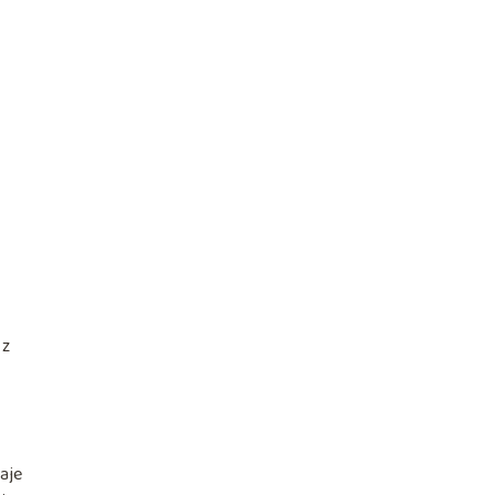
 z
aje