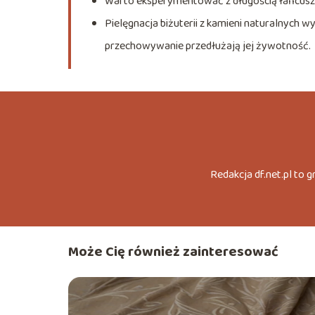
Warto eksperymentować z długością łańcuszka 
Pielęgnacja biżuterii z kamieni naturalnych w
przechowywanie przedłużają jej żywotność.
Redakcja df.net.pl to 
Może Cię również zainteresować