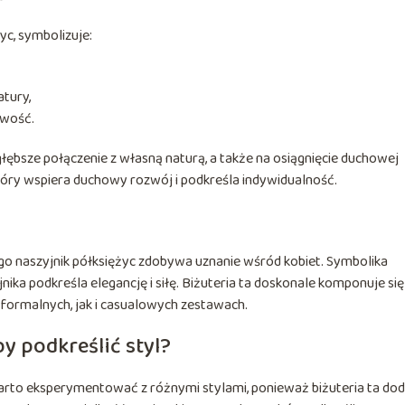
yc, symbolizuje:
atury,
owość.
ębsze połączenie z własną naturą, a także na osiągnięcie duchowej
 który wspiera duchowy rozwój i podkreśla indywidualność.
o naszyjnik półksiężyc zdobywa uznanie wśród kobiet. Symbolika
jnika podkreśla elegancję i siłę. Biżuteria ta doskonale komponuje się
 formalnych, jak i casualowych zestawach.
by podkreślić styl?
arto eksperymentować z różnymi stylami, ponieważ biżuteria ta dod