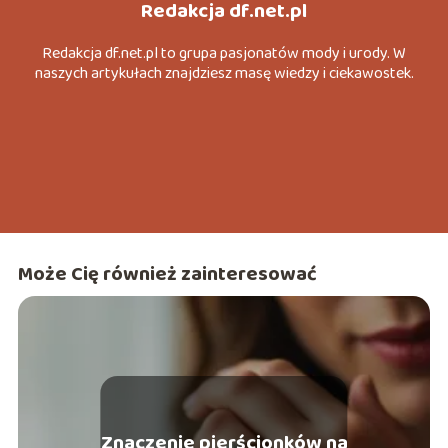
Redakcja df.net.pl
Redakcja df.net.pl to grupa pasjonatów mody i urody. W
naszych artykułach znajdziesz masę wiedzy i ciekawostek.
Może Cię również zainteresować
Znaczenie pierścionków na