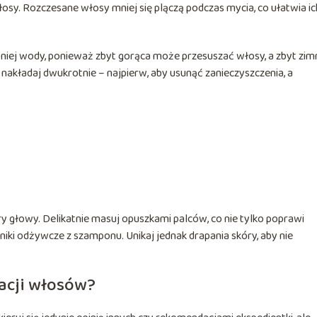
osy. Rozczesane włosy mniej się plączą podczas mycia, co ułatwia ic
iej wody, ponieważ zbyt gorąca może przesuszać włosy, a zbyt zim
nakładaj dwukrotnie – najpierw, aby usunąć zanieczyszczenia, a
 głowy. Delikatnie masuj opuszkami palców, co nie tylko poprawi
dniki odżywcze z szamponu. Unikaj jednak drapania skóry, aby nie
acji włosów?