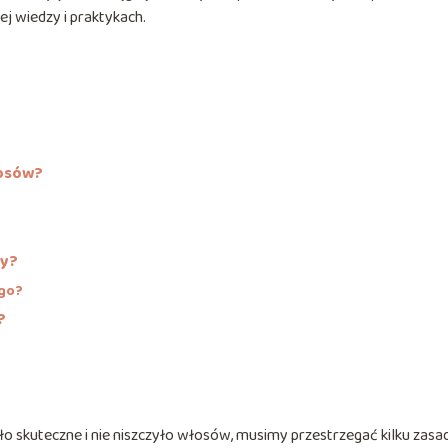
ej wiedzy i praktykach.
łosów?
sy?
ego?
?
o skuteczne i nie niszczyło włosów, musimy przestrzegać kilku zasad