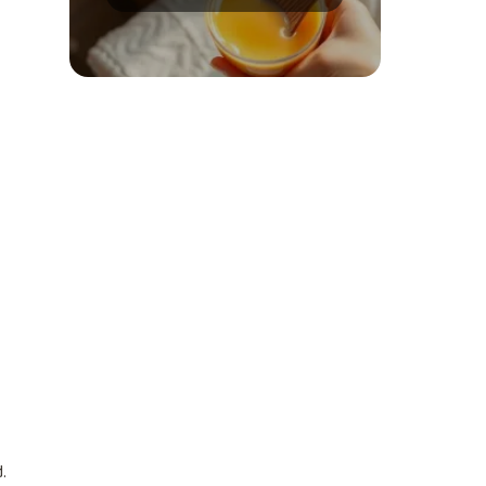
do gładkiej skóry
.