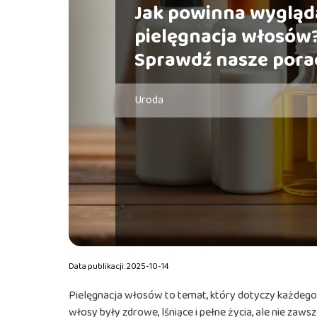
Jak powinna wygląd
pielęgnacja włosów
Sprawdź nasze pora
Uroda
Data publikacji: 2025-10-14
Pielęgnacja włosów to temat, który dotyczy każdego z
włosy były zdrowe, lśniące i pełne życia, ale nie za