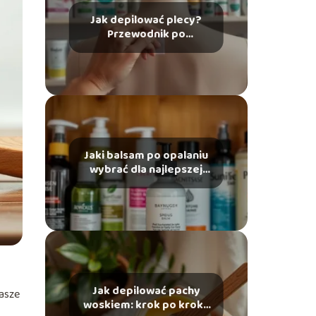
Jak depilować plecy?
Przewodnik po
najlepszych metodach
Jaki balsam po opalaniu
wybrać dla najlepszej
pielęgnacji skóry?
Jak depilować pachy
nasze
woskiem: krok po kroku