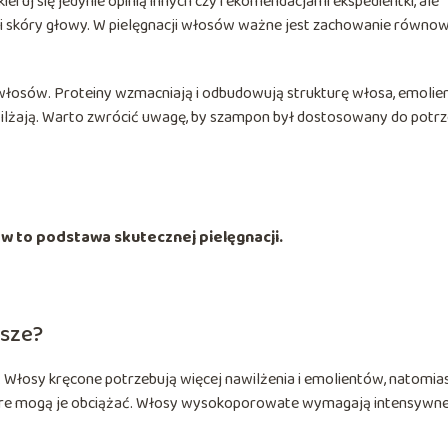
ruj się jedynie opinią innych czy rekomendacjami ekspedientki, ale
i skóry głowy. W pielęgnacji włosów ważne jest zachowanie równow
i włosów. Proteiny wzmacniają i odbudowują strukturę włosa, emolie
awilżają. Warto zwrócić uwagę, by szampon był dostosowany do potr
to podstawa skutecznej pielęgnacji.
psze?
Włosy kręcone potrzebują więcej nawilżenia i emolientów, natomia
które mogą je obciążać. Włosy wysokoporowate wymagają intensywn