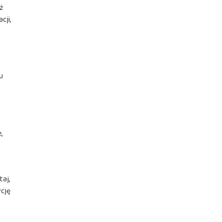
eż
cji,
u
,
a
taj,
cję