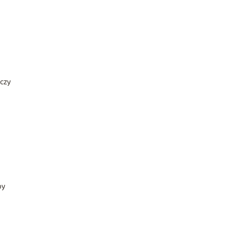
 czy
by