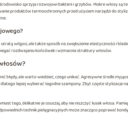
środowisko sprzyja rozwojowi bakterii i grzybów. Mokre włosy są t
wanie produktów termoochronnych przed użyciem narzędzi do styliza
żne.
ejowego?
tratą wilgoci, ale także sposób na zwiększenie elastyczności i blask
egać rozdwajaniu końcówek i wzmacnia struktury włosów.
i włosów?
ić błędy, ale warto wiedzieć, czego unikać. Agresywne środki myjące
 dlatego lepiej wybierać łagodne szampony. Zbyt częste stylizacje n
ast tego, delikatnie je osuszaj, aby nie niszczyć łusek włosa. Pamię
dpowiednich technik pielęgnacyjnych może znacząco poprawić kondy