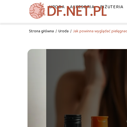
MODA
URODA
AKCESORIA
BIŻUTERIA
Strona główna
/
Uroda
/
Jak powinna wyglądać pielęgna