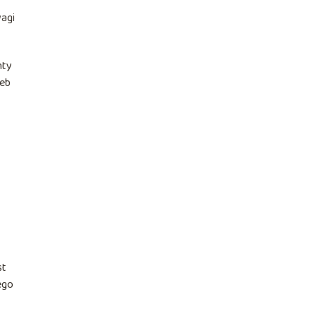
agi
nty
zeb
st
ego