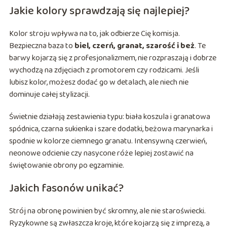
Jakie kolory sprawdzają się najlepiej?
Kolor stroju wpływa na to, jak odbierze Cię komisja.
Bezpieczna baza to
biel, czerń, granat, szarość i beż
. Te
barwy kojarzą się z profesjonalizmem, nie rozpraszają i dobrze
wychodzą na zdjęciach z promotorem czy rodzicami. Jeśli
lubisz kolor, możesz dodać go w detalach, ale niech nie
dominuje całej stylizacji.
Świetnie działają zestawienia typu: biała koszula i granatowa
spódnica, czarna sukienka i szare dodatki, beżowa marynarka i
spodnie w kolorze ciemnego granatu. Intensywną czerwień,
neonowe odcienie czy nasycone róże lepiej zostawić na
świętowanie obrony po egzaminie.
Jakich fasonów unikać?
Strój na obronę powinien być skromny, ale nie staroświecki.
Ryzykowne są zwłaszcza kroje, które kojarzą się z imprezą, a