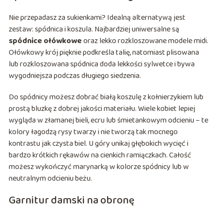
Nie przepadasz za sukienkami? Idealną alternatywą jest
zestaw: spódnica i koszula. Najbardziej uniwersalne są
spódnice ołówkowe
oraz lekko rozkloszowane modele midi.
Ołówkowy krój pięknie podkreśla talię, natomiast plisowana
lub rozkloszowana spódnica doda lekkości sylwetce i bywa
wygodniejsza podczas długiego siedzenia.
Do spódnicy możesz dobrać białą koszulę z kołnierzykiem lub
prostą bluzkę z dobrej jakości materiału. Wiele kobiet lepiej
wygląda w złamanej bieli, ecru lub śmietankowym odcieniu – te
kolory łagodzą rysy twarzy i nie tworzą tak mocnego
kontrastu jak czysta biel. U góry unikaj głębokich wycięć i
bardzo krótkich rękawów na cienkich ramiączkach. Całość
możesz wykończyć marynarką w kolorze spódnicy lub w
neutralnym odcieniu beżu.
Garnitur damski na obronę