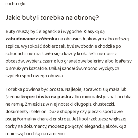
ruchu ręki.
Jakie buty i torebka na obronę?
Buty muszą być eleganckie i wygodne. Klasyką są
zabudowane czółenka
na obcasie słupkowym albo niższej
szpilce. Wysokość dobierz tak, byś swobodnie chodziła po
schodach i nie martwiła się o każdy krok. Jeśli nie nosisz
obcasów, wybierz czarne lub granatowe baleriny albo loafersy
o smukłym kształcie. Unikaj sandałów, mocno wyciętych
szpilek i sportowego obuwia.
Torebka powinna być prosta. Najlepiej sprawdzi się mała lub
średnia
kopertówka na pasku
albo minimalistyczna torebka
na ramię. Zmieścisz w niej notatki, długopis, chusteczki,
dokumenty i telefon. Duże shoppery czy plecaki sportowe
psują formalny charakter stroju. Jeśli potrzebujesz większej
torby na dokumenty, możesz połączyć elegancką aktówkę z
mniejszą torebką na ramieniu.