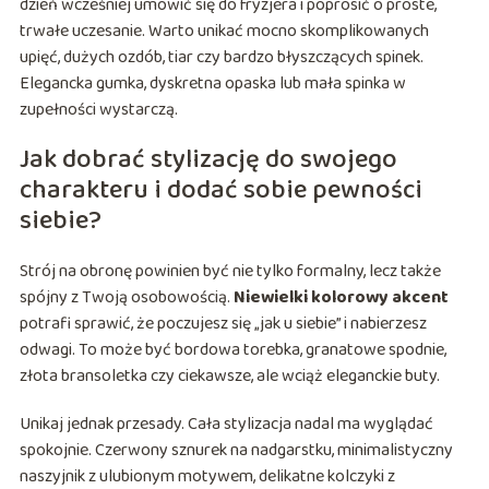
dzień wcześniej umówić się do fryzjera i poprosić o proste,
trwałe uczesanie. Warto unikać mocno skomplikowanych
upięć, dużych ozdób, tiar czy bardzo błyszczących spinek.
Elegancka gumka, dyskretna opaska lub mała spinka w
zupełności wystarczą.
Jak dobrać stylizację do swojego
charakteru i dodać sobie pewności
siebie?
Strój na obronę powinien być nie tylko formalny, lecz także
spójny z Twoją osobowością.
Niewielki kolorowy akcent
potrafi sprawić, że poczujesz się „jak u siebie” i nabierzesz
odwagi. To może być bordowa torebka, granatowe spodnie,
złota bransoletka czy ciekawsze, ale wciąż eleganckie buty.
Unikaj jednak przesady. Cała stylizacja nadal ma wyglądać
spokojnie. Czerwony sznurek na nadgarstku, minimalistyczny
naszyjnik z ulubionym motywem, delikatne kolczyki z