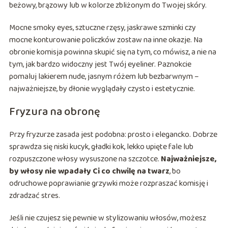
beżowy, brązowy lub w kolorze zbliżonym do Twojej skóry.
Mocne smoky eyes, sztuczne rzęsy, jaskrawe szminki czy
mocne konturowanie policzków zostaw na inne okazje. Na
obronie komisja powinna skupić się na tym, co mówisz, a nie na
tym, jak bardzo widoczny jest Twój eyeliner. Paznokcie
pomaluj lakierem nude, jasnym różem lub bezbarwnym –
najważniejsze, by dłonie wyglądały czysto i estetycznie.
Fryzura na obronę
Przy fryzurze zasada jest podobna: prosto i elegancko. Dobrze
sprawdza się niski kucyk, gładki kok, lekko upięte fale lub
rozpuszczone włosy wysuszone na szczotce.
Najważniejsze,
by włosy nie wpadały Ci co chwilę na twarz
, bo
odruchowe poprawianie grzywki może rozpraszać komisję i
zdradzać stres.
Jeśli nie czujesz się pewnie w stylizowaniu włosów, możesz