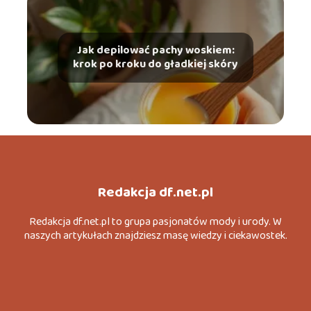
Jak depilować pachy woskiem:
krok po kroku do gładkiej skóry
Redakcja df.net.pl
Redakcja df.net.pl to grupa pasjonatów mody i urody. W
naszych artykułach znajdziesz masę wiedzy i ciekawostek.