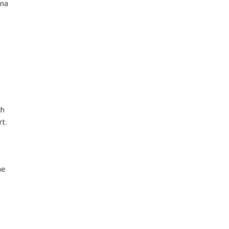
 na
ch
rt.
ne