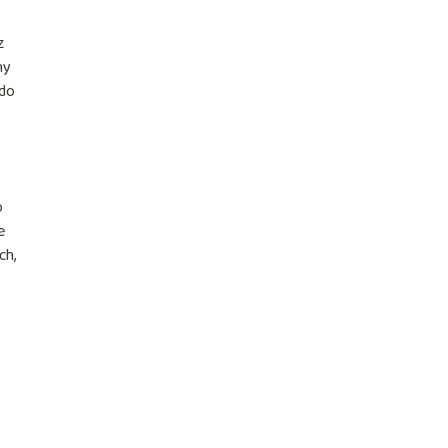
z
ny
 do
o
e
ch,