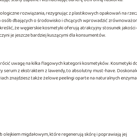
ologiczne rozwiązania, rezygnując z plastikowych opakowań na rzec
la osób dbających o środowisko i chcących wprowadzić zrównoważo
dkreślić, że węgierskie kosmetyki oferują atrakcyjny stosunek jakości
zyni je jeszcze bardziej kuszącymi dla konsumentów.
cić uwagę na kilka flagowych kategorii kosmetyków. Kosmetyki d
 czy serum z ekstraktem z lawendy, to absolutny must-have. Doskonal
eriach znajdziesz także żelowe peelingi oparte na naturalnych enzyma
b olejkiem migdałowym, które regenerują skórę i poprawiają jej