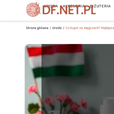
MODA
URODA
AKCESORIA
BIŻUTERIA
Strona główna
/
Uroda
/
Co kupić na Węgrzech? Najleps