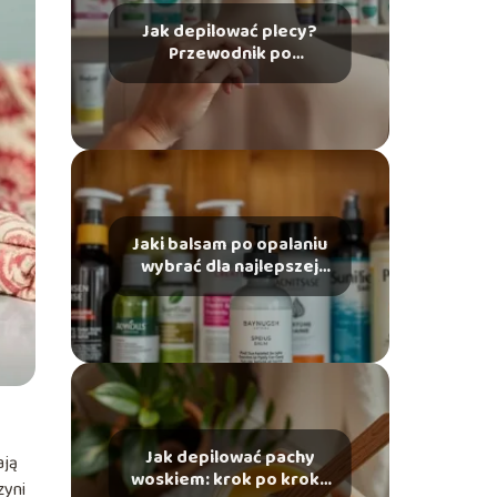
Jak depilować plecy?
Przewodnik po
najlepszych metodach
Jaki balsam po opalaniu
wybrać dla najlepszej
pielęgnacji skóry?
Jak depilować pachy
ają
woskiem: krok po kroku
zyni