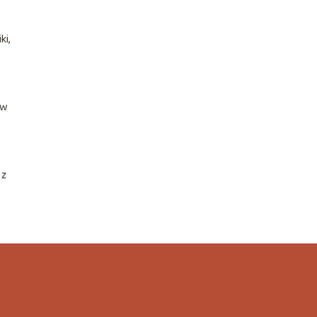
ki,
 w
 z