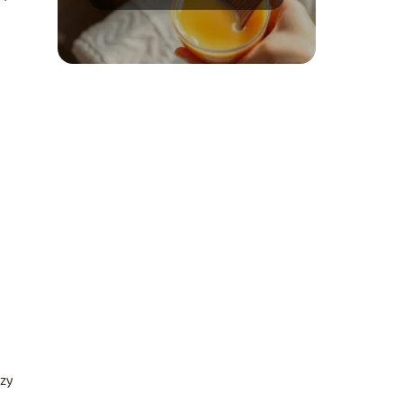
do gładkiej skóry
czy