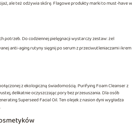
kijaż, ale też odżywia skórę. Flagowe produkty marki to must-have 
potrzeb. Do codziennej pielęgnacji wystarczy zestaw: żel
nej anti-aging rutyny sięgnij po serum z przeciwutleniaczami i krem
 połączonej z ekologiczną świadomością. Purifying Foam Cleanser z
łustej, delikatnie oczyszczając pory bez przesuszania. Dla osób
rating Superseed Facial Oil. Ten olejek z nasion dyni wygładza
.
kosmetyków