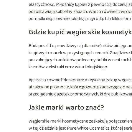
elastyczność. Miłośnicy kąpieli z pewnością docenią ze
pozostawiają subtelny zapach. Warto również zwrócić
pomadki inspirowane lokalną przyrodą. Ich lekka formu
Gdzie kupić węgierskie kosmetyk
Budapeszt to prawdziwy raj dla miłośników pielęgnacj
krajowych marek w przystępnych cenach. Znajdziesz t
poszukujących unikatów polecamy butiki w centrach h
kremów z ekstraktem z wina tokajskiego.
Apteki to również doskonałe miejsce na zakup węgiers
atrakcyjne promocje, które pozwolą zaoszczędzić naw
przeglądaniu gazetek promocyjnych, które publikowa
Jakie marki warto znać?
Węgierskie marki kosmetyczne zaskakują połączeniem
w tej dziedzinie jest Pure White Cosmetics, której se