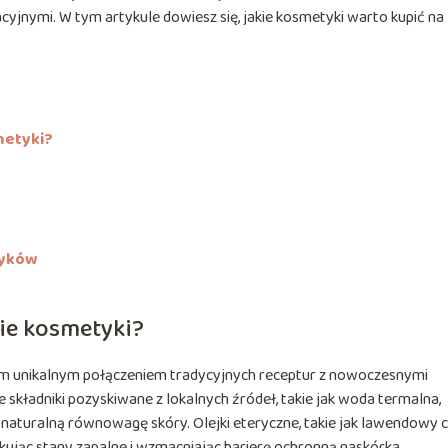
yjnymi. W tym artykule dowiesz się, jakie kosmetyki warto kupić na
metyki?
tyków
ie kosmetyki?
im unikalnym połączeniem tradycyjnych receptur z nowoczesnymi
 składniki pozyskiwane z lokalnych źródeł, takie jak woda termalna,
 naturalną równowagę skóry. Olejki eteryczne, takie jak lawendowy 
ukując stany zapalne i wzmacniając barierę ochronną naskórka.