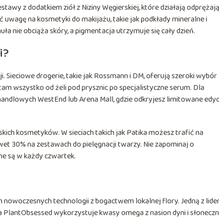
stawy z dodatkiem ziół z Niziny Węgierskiej, które działają odprężają
 uwagę na kosmetyki do makijażu, takie jak podkłady mineralne i
ła nie obciąża skóry, a pigmentacja utrzymuje się cały dzień.
i?
i. Sieciowe drogerie, takie jak Rossmann i DM, oferują szeroki wybór
am wszystko od żeli pod prysznic po specjalistyczne serum. Dla
andlowych WestEnd lub Arena Mall, gdzie odkryjesz limitowane edyc
kich kosmetyków. W sieciach takich jak Patika możesz trafić na
et 30% na zestawach do pielęgnacji twarzy. Nie zapominaj o
ne są w każdy czwartek.
 nowoczesnych technologii z bogactwem lokalnej flory. Jedną z lid
ria PlantObsessed wykorzystuje kwasy omega z nasion dyni i słoneczn