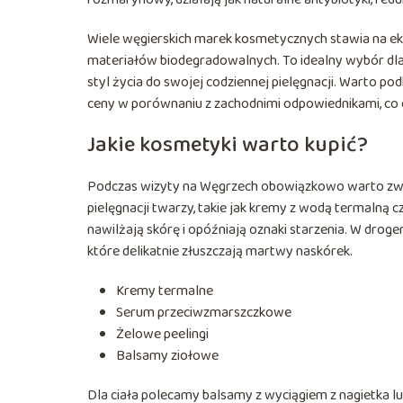
Wiele węgierskich marek kosmetycznych stawia na ek
materiałów biodegradowalnych. To idealny wybór d
styl życia do swojej codziennej pielęgnacji. Warto po
ceny w porównaniu z zachodnimi odpowiednikami, co c
Jakie kosmetyki warto kupić?
Podczas wizyty na Węgrzech obowiązkowo warto zwró
pielęgnacji twarzy, takie jak kremy z wodą termalną
nawilżają skórę i opóźniają oznaki starzenia. W drog
które delikatnie złuszczają martwy naskórek.
Kremy termalne
Serum przeciwzmarszczkowe
Żelowe peelingi
Balsamy ziołowe
Dla ciała polecamy balsamy z wyciągiem z nagietka lu