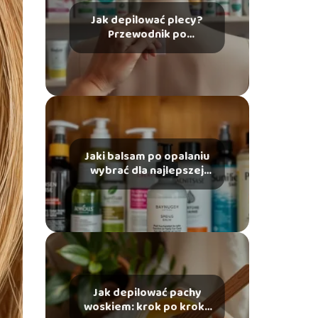
Jak depilować plecy?
Przewodnik po
najlepszych metodach
Jaki balsam po opalaniu
wybrać dla najlepszej
pielęgnacji skóry?
Jak depilować pachy
woskiem: krok po kroku