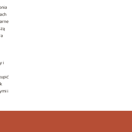
onia
iach
larne
szą
ra
 i
kupić
ak
ymi i