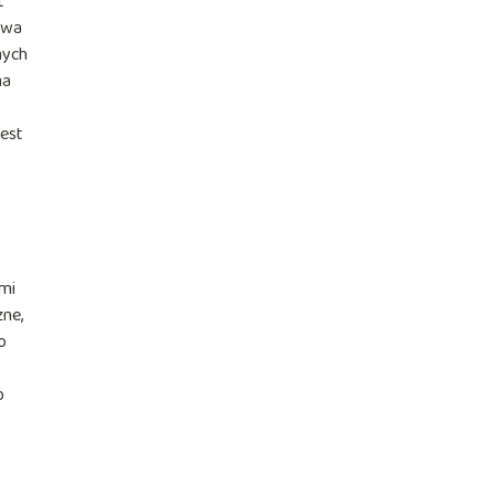
t
ywa
nych
ma
est
ami
ne,
o
b