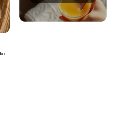
do gładkiej skóry
bko