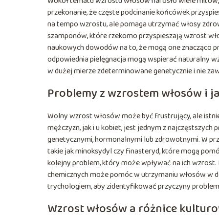
Wokół tematu wzrostu włosów narosło wiele mitów, 
przekonanie, że częste podcinanie końcówek przyspi
na tempo wzrostu, ale pomaga utrzymać włosy zdrowe
szamponów, które rzekomo przyspieszają wzrost wło
naukowych dowodów na to, że mogą one znacząco przy
odpowiednia pielęgnacja mogą wspierać naturalny w
w dużej mierze zdeterminowane genetycznie i nie za
Problemy z wzrostem włosów i ja
Wolny wzrost włosów może być frustrujący, ale istni
mężczyzn, jak i u kobiet, jest jednym z najczęstsz
genetycznymi, hormonalnymi lub zdrowotnymi. W przy
takie jak minoksydyl czy finasteryd, które mogą p
kolejny problem, który może wpływać na ich wzrost.
chemicznych może pomóc w utrzymaniu włosów w dob
trychologiem, aby zidentyfikować przyczyny problem
Wzrost włosów a różnice kultur