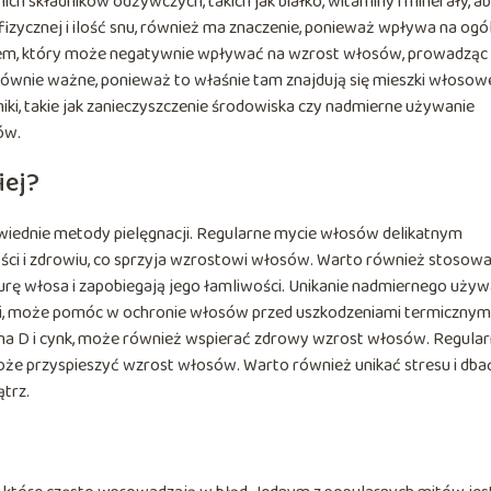
h składników odżywczych, takich jak białko, witaminy i minerały, a
fizycznej i ilość snu, również ma znaczenie, ponieważ wpływa na ogó
ikiem, który może negatywnie wpływać na wzrost włosów, prowadząc
t równie ważne, ponieważ to właśnie tam znajdują się mieszki włosow
i, takie jak zanieczyszczenie środowiska czy nadmierne używanie
ów.
iej?
ednie metody pielęgnacji. Regularne mycie włosów delikatnym
i i zdrowiu, co sprzyja wzrostowi włosów. Warto również stosow
turę włosa i zapobiegają jego łamliwości. Unikanie nadmiernego używ
kówki, może pomóc w ochronie włosów przed uszkodzeniami termicznymi
mina D i cynk, może również wspierać zdrowy wzrost włosów. Regula
że przyspieszyć wzrost włosów. Warto również unikać stresu i dba
trz.