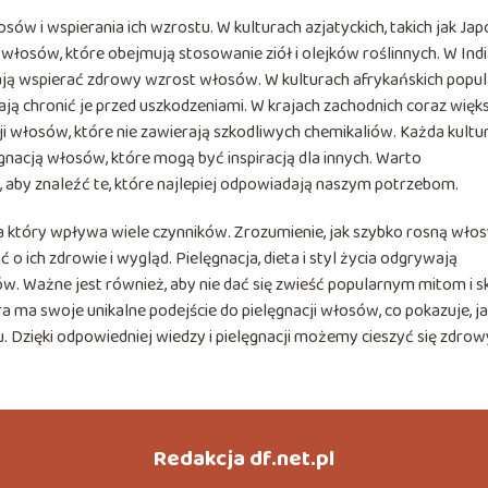
sów i wspierania ich wzrostu. W kulturach azjatyckich, takich jak Jap
 włosów, które obejmują stosowanie ziół i olejków roślinnych. W Ind
 mają wspierać zdrowy wzrost włosów. W kulturach afrykańskich popu
gają chronić je przed uszkodzeniami. W krajach zachodnich coraz więk
i włosów, które nie zawierają szkodliwych chemikaliów. Każda kultu
gnacją włosów, które mogą być inspiracją dla innych. Warto
 aby znaleźć te, które najlepiej odpowiadają naszym potrzebom.
który wpływa wiele czynników. Zrozumienie, jak szybko rosną włosy
 o ich zdrowie i wygląd. Pielęgnacja, dieta i styl życia odgrywają
. Ważne jest również, aby nie dać się zwieść popularnym mitom i s
 ma swoje unikalne podejście do pielęgnacji włosów, co pokazuje, j
Dzięki odpowiedniej wiedzy i pielęgnacji możemy cieszyć się zdrow
Redakcja df.net.pl