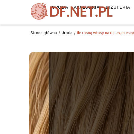
MODA
URODA
AKCESORIA
BIŻUTERIA
Strona główna
/
Uroda
/
Ile rosną włosy na dzień, miesią