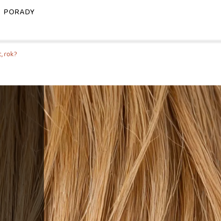
PORADY
c, rok?