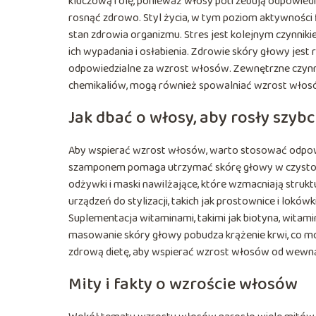
kluczową rolę, ponieważ włosy potrzebują odpowiednic
rosnąć zdrowo. Styl życia, w tym poziom aktywności 
stan zdrowia organizmu. Stres jest kolejnym czynn
ich wypadania i osłabienia. Zdrowie skóry głowy jes
odpowiedzialne za wzrost włosów. Zewnętrzne czynnik
chemikaliów, mogą również spowalniać wzrost włos
Jak dbać o włosy, aby rosły szybc
Aby wspierać wzrost włosów, warto stosować odpowi
szamponem pomaga utrzymać skórę głowy w czystośc
odżywki i maski nawilżające, które wzmacniają struk
urządzeń do stylizacji, takich jak prostownice i lo
Suplementacja witaminami, takimi jak biotyna, wita
masowanie skóry głowy pobudza krążenie krwi, co mo
zdrową dietę, aby wspierać wzrost włosów od wewną
Mity i fakty o wzroście włosów