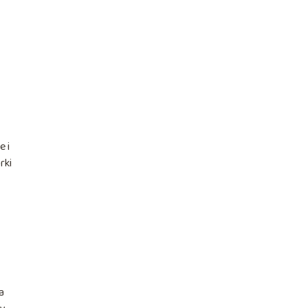
e i
rki
a