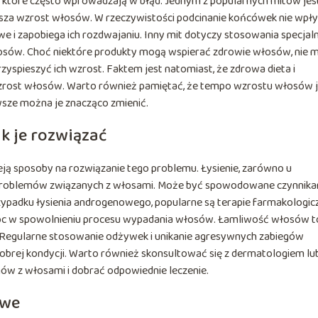
które często wprowadzają w błąd. Jednym z popularnych mitów jes
esza wzrost włosów. W rzeczywistości podcinanie końcówek nie wpł
 i zapobiega ich rozdwajaniu. Inny mit dotyczy stosowania specjal
sów. Choć niektóre produkty mogą wspierać zdrowie włosów, nie 
spieszyć ich wzrost. Faktem jest natomiast, że zdrowa dieta i
zrost włosów. Warto również pamiętać, że tempo wzrostu włosów j
wsze można je znacząco zmienić.
k je rozwiązać
eją sposoby na rozwiązanie tego problemu. Łysienie, zarówno u
ych problemów związanych z włosami. Może być spowodowane czynnik
padku łysienia androgenowego, popularne są terapie farmakologicz
omóc w spowolnieniu procesu wypadania włosów. Łamliwość włosów t
 Regularne stosowanie odżywek i unikanie agresywnych zabiegów
rej kondycji. Warto również skonsultować się z dermatologiem lu
ów z włosami i dobrać odpowiednie leczenie.
owe