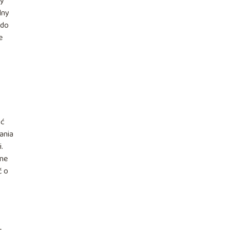
by
lny
 do
e
ać
ania
.
rne
ć o