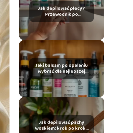
Jak depilować plecy?
Przewodnik po
najlepszych metodach
Jaki balsam po opalaniu
wybrać dla najlepszej
pielęgnacji skóry?
Jak depilować pachy
woskiem: krok po kroku