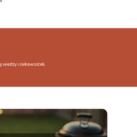
a
ę wiedzy i ciekawostek.