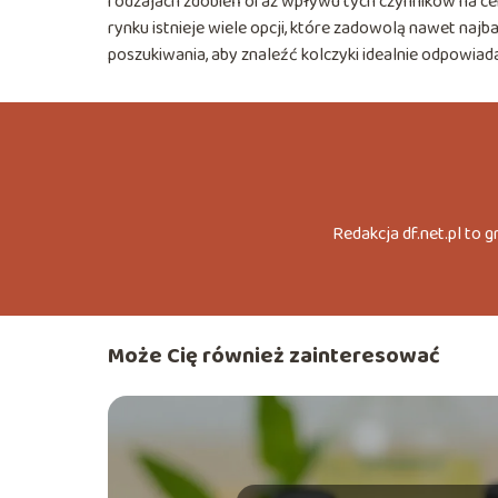
rodzajach zdobień oraz wpływu tych czynników na c
rynku istnieje wiele opcji, które zadowolą nawet naj
poszukiwania, aby znaleźć kolczyki idealnie odpow
Redakcja df.net.pl to 
Może Cię również zainteresować