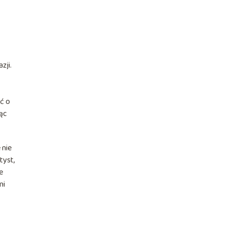
zji.
eć o
ąc
 nie
tyst,
e
mi