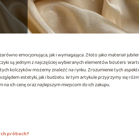
zarówno emocjonująca, jak i wymagająca. Złoto jako materiał jubiler
lczyki są jednym z najczęściej wybieranych elementów biżuterii. Wart
złotych kolczyków możemy znaleźć na rynku. Zrozumienie tych aspek
lędem estetyki, jak i budżetu. W tym artykule przyjrzymy się róż
na ich cenę oraz najlepszym miejscom do ich zakupu.
ych próbach?