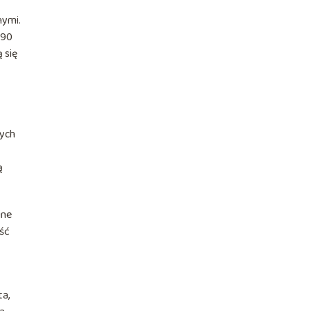
nymi.
690
 się
żych
ą
ine
ść
ta,