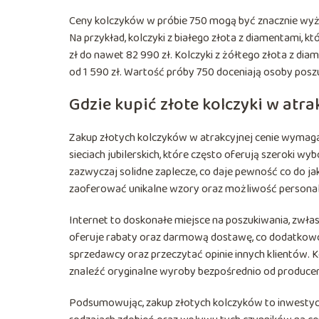
Ceny kolczyków w próbie 750 mogą być znacznie wyżs
Na przykład, kolczyki z białego złota z diamentami, 
zł do nawet 82 990 zł. Kolczyki z żółtego złota z diam
od 1 590 zł. Wartość próby 750 doceniają osoby poszuku
Gdzie kupić złote kolczyki w atr
Zakup złotych kolczyków w atrakcyjnej cenie wymag
sieciach jubilerskich, które często oferują szeroki 
zazwyczaj solidne zaplecze, co daje pewność co do jak
zaoferować unikalne wzory oraz możliwość personaliza
Internet to doskonałe miejsce na poszukiwania, zwłas
oferuje rabaty oraz darmową dostawę, co dodatkowo
sprzedawcy oraz przeczytać opinie innych klientów. K
znaleźć oryginalne wyroby bezpośrednio od producen
Podsumowując, zakup złotych kolczyków to inwestycj