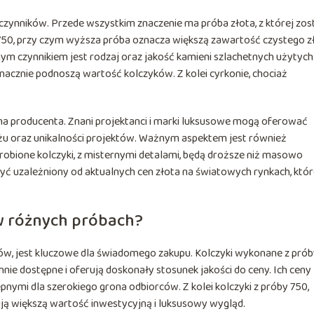
zynników. Przede wszystkim znaczenie ma próba złota, z której zos
750, przy czym wyższa próba oznacza większą zawartość czystego zł
nym czynnikiem jest rodzaj oraz jakość kamieni szlachetnych użytych
 znacznie podnoszą wartość kolczyków. Z kolei cyrkonie, chociaż
 producenta. Znani projektanci i marki luksusowe mogą oferować
żu oraz unikalności projektów. Ważnym aspektem jest również
robione kolczyki, z misternymi detalami, będą droższe niż masowo
ć uzależniony od aktualnych cen złota na światowych rynkach, któ
 w różnych próbach?
ków, jest kluczowe dla świadomego zakupu. Kolczyki wykonane z pró
nie dostępne i oferują doskonały stosunek jakości do ceny. Ich ceny
ępnymi dla szerokiego grona odbiorców. Z kolei kolczyki z próby 750,
ują większą wartość inwestycyjną i luksusowy wygląd.