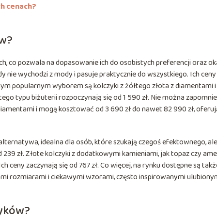
ch cenach?
ów?
ch, co pozwala na dopasowanie ich do osobistych preferencji oraz oka
gdy nie wychodzi z mody i pasuje praktycznie do wszystkiego. Ich ceny
lejnym popularnym wyborem są kolczyki z żółtego złota z diamentami i
y tego typu biżuterii rozpoczynają się od 1 590 zł. Nie można zapomni
 diamentami i mogą kosztować od 3 690 zł do nawet 82 990 zł, oferuj
alternatywa, idealna dla osób, które szukają czegoś efektownego, ale
 239 zł. Złote kolczyki z dodatkowymi kamieniami, jak topaz czy ame
Ich ceny zaczynają się od 767 zł. Co więcej, na rynku dostępne są takż
szymi rozmiarami i ciekawymi wzorami, często inspirowanymi ulubiony
zyków?