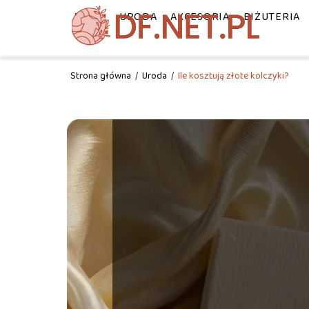
MODA
URODA
AKCESORIA
BIŻUTERIA
Strona główna
/
Uroda
/
Ile kosztują złote kolczyki?