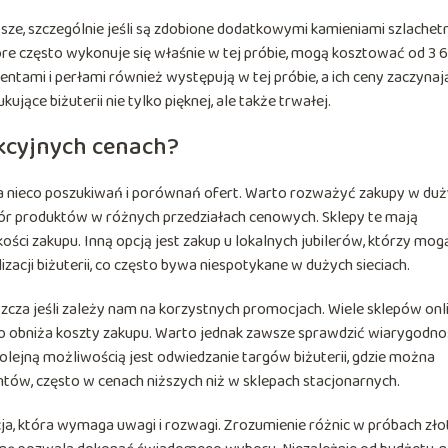
ze, szczególnie jeśli są zdobione dodatkowymi kamieniami szlachet
które często wykonuje się właśnie w tej próbie, mogą kosztować od 3 
entami i perłami również występują w tej próbie, a ich ceny zaczynają
jące biżuterii nie tylko pięknej, ale także trwałej.
akcyjnych cenach?
a nieco poszukiwań i porównań ofert. Warto rozważyć zakupy w du
wybór produktów w różnych przedziałach cenowych. Sklepy te mają
ości zakupu. Inną opcją jest zakup u lokalnych jubilerów, którzy mog
cji biżuterii, co często bywa niespotykane w dużych sieciach.
zcza jeśli zależy nam na korzystnych promocjach. Wiele sklepów onl
 obniża koszty zakupu. Warto jednak zawsze sprawdzić wiarygodno
olejną możliwością jest odwiedzanie targów biżuterii, gdzie można
tów, często w cenach niższych niż w sklepach stacjonarnych.
a, która wymaga uwagi i rozwagi. Zrozumienie różnic w próbach zło