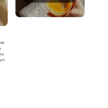
do gładkiej skóry
ski
o
tów
nym