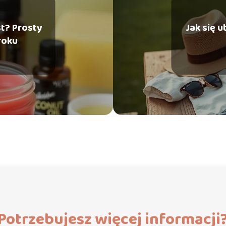
st? Prosty
Jak się u
roku
Potrzebujesz więcej informacji