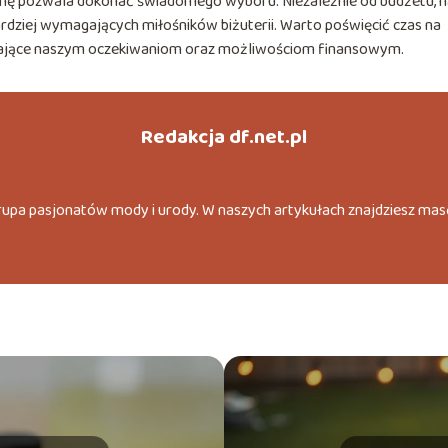
enę pozwala dokonać świadomego wyboru. Niezależnie od budżetu, n
bardziej wymagających miłośników biżuterii. Warto poświęcić czas na
iadające naszym oczekiwaniom oraz możliwościom finansowym.
Redakcja df.net.pl
grupa pasjonatów mody i urody. W naszych artykułach znajdziesz mas