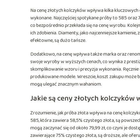
Na cenę złotych kolczyków wpływa kilka kluczowych c
wykonane. Najczęściej spotykane próby to 585 oraz 
co bezpośrednio przekłada się na cenę wyrobu. Kolej
ich zdobienia. Diamenty, jako najcenniejsze kamienie,
efektowne, są dużo tańsze.
Dodatkowo, na cenę wpływa także marka oraz renoma
swoje wyroby w wyższych cenach, co wynika z presti
skomplikowanie wzoru i precyzja wykonania. Ręcznie 
produkowane modele. Wreszcie, koszt zakupu może by
mogą ulegać znacznym wahaniom.
Jakie są ceny złotych kolczyków
Zrozumienie, jak próba złota wpływa na cenę kolczy
585, która zawiera 58,5% czystego złota, są powszech
mogą zaczynać się od około 79,99 zł, co czyni je dost
zawierające 75% czystego złota, są droższe, ale ofer