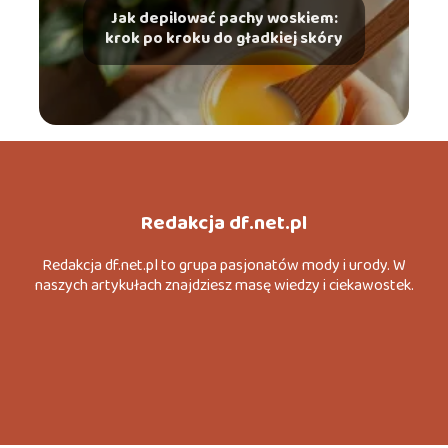
Jak depilować pachy woskiem:
krok po kroku do gładkiej skóry
Redakcja df.net.pl
Redakcja df.net.pl to grupa pasjonatów mody i urody. W
naszych artykułach znajdziesz masę wiedzy i ciekawostek.