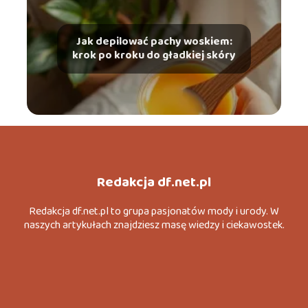
Jak depilować pachy woskiem:
krok po kroku do gładkiej skóry
Redakcja df.net.pl
Redakcja df.net.pl to grupa pasjonatów mody i urody. W
naszych artykułach znajdziesz masę wiedzy i ciekawostek.