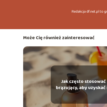
Redakcja df.net.pl to 
Może Cię również zainteresować
Jak często stosować
brązujący, aby uzyskać
efekty?