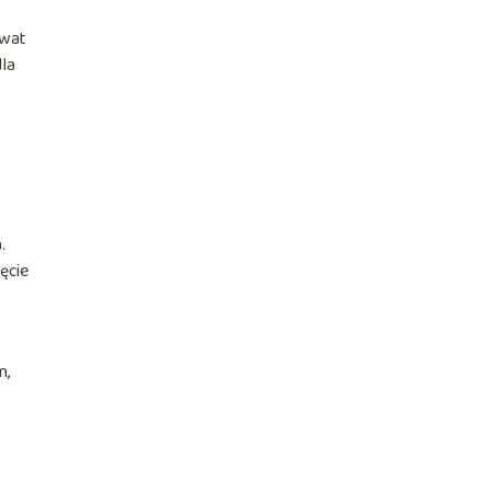
awat
dla
.
ęcie
n,