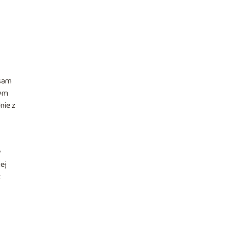
 sam
nym
nie z
y
ej
z