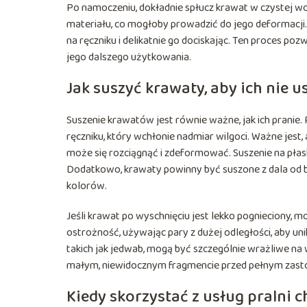
Po namoczeniu, dokładnie spłucz krawat w czystej wod
materiału, co mogłoby prowadzić do jego deformacji.
na ręczniku i delikatnie go dociskając. Ten proces po
jego dalszego użytkowania.
Jak suszyć krawaty, aby ich nie u
Suszenie krawatów jest równie ważne, jak ich pranie. 
ręczniku, który wchłonie nadmiar wilgoci. Ważne jest
może się rozciągnąć i zdeformować. Suszenie na płas
Dodatkowo, krawaty powinny być suszone z dala od 
kolorów.
Jeśli krawat po wyschnięciu jest lekko pognieciony, 
ostrożność, używając pary z dużej odległości, aby un
takich jak jedwab, mogą być szczególnie wrażliwe n
małym, niewidocznym fragmencie przed pełnym zas
Kiedy skorzystać z usług pralni 