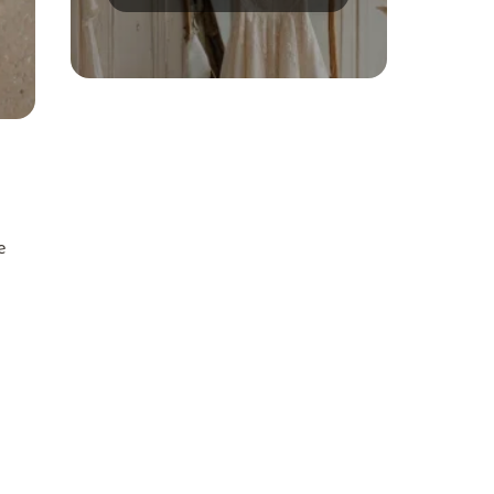
trend?
e