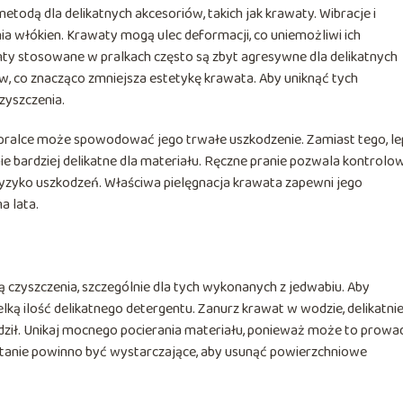
etodą dla delikatnych akcesoriów, takich jak krawaty. Wibracje i
 włókien. Krawaty mogą ulec deformacji, co uniemożliwi ich
ty stosowane w pralkach często są zbyt agresywne dla delikatnych
 co znacząco zmniejsza estetykę krawata. Aby uniknąć tych
yszczenia.
 pralce może spowodować jego trwałe uszkodzenie. Zamiast tego, le
znie bardziej delikatne dla materiału. Ręczne pranie pozwala kontrolo
 ryzyko uszkodzeń. Właściwa pielęgnacja krawata zapewni jego
a lata.
 czyszczenia, szczególnie dla tych wykonanych z jedwabiu. Aby
ielką ilość delikatnego detergentu. Zanurz krawat w wodzie, delikatni
dził. Unikaj mocnego pocierania materiału, ponieważ może to prowa
iatanie powinno być wystarczające, aby usunąć powierzchniowe