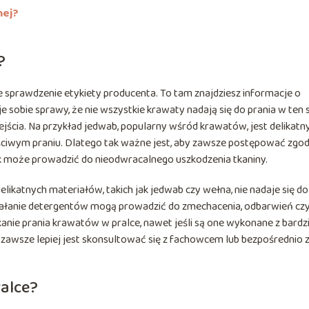
nej?
?
 sprawdzenie etykiety producenta. To tam znajdziesz informacje o
e sobie sprawy, że nie wszystkie krawaty nadają się do prania w ten
ścia. Na przykład jedwab, popularny wśród krawatów, jest delikat
ściwym praniu. Dlatego tak ważne jest, aby zawsze postępować zgod
k może prowadzić do nieodwracalnego uszkodzenia tkaniny.
ikatnych materiałów, takich jak jedwab czy wełna, nie nadaje się do
ziałanie detergentów mogą prowadzić do zmechacenia, odbarwień cz
kanie prania krawatów w pralce, nawet jeśli są one wykonane z bardzi
awsze lepiej jest skonsultować się z fachowcem lub bezpośrednio 
alce?