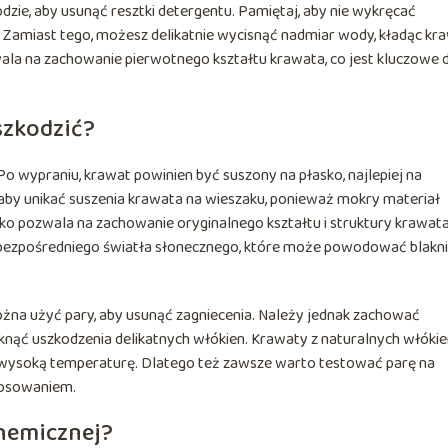
zie, aby usunąć resztki detergentu. Pamiętaj, aby nie wykręcać
 Zamiast tego, możesz delikatnie wycisnąć nadmiar wody, kładąc kr
zwala na zachowanie pierwotnego kształtu krawata, co jest kluczowe 
szkodzić?
Po wypraniu, krawat powinien być suszony na płasko, najlepiej na
, aby unikać suszenia krawata na wieszaku, ponieważ mokry materiał
ko pozwala na zachowanie oryginalnego kształtu i struktury krawata
bezpośredniego światła słonecznego, które może powodować blakni
można użyć pary, aby usunąć zagniecenia. Należy jednak zachować
iknąć uszkodzenia delikatnych włókien. Krawaty z naturalnych włókie
a wysoką temperaturę. Dlatego też zawsze warto testować parę na
tosowaniem.
chemicznej?