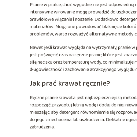
Pranie w pralce, choć wygodne, nie jest odpowiednią m
intensywne wirowanie mogą prowadzić do uszkodzenia
prawidłowe wiązanie i noszenie. Dodatkowo detergen
materiałów. Mogą one powodować blaknięcie kolorów,
problemów, warto rozważyć alternatywne metody cz
Nawet jeśli krawat wygląda na wytrzymały, pranie w
jest poświęcić czas na ręczne pranie, które jest znac
siłę nacisku oraz temperaturę wody, co minimalizuje
długowieczność i zachowanie atrakcyjnego wyglądu n
Jak prać krawat ręcznie?
Ręczne pranie krawata jest najbezpieczniejszą metodą
rozpocząć, przygotuj letnią wodę i dodaj do niej niew
mieszając, aby detergent równomiernie się rozprowa
do jego zmechacenia lub uszkodzenia. Delikatne ugn
zabrudzenia.