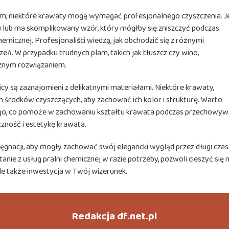
em, niektóre krawaty mogą wymagać profesjonalnego czyszczenia. Je
u lub ma skomplikowany wzór, który mógłby się zniszczyć podczas
micznej. Profesjonaliści wiedzą, jak obchodzić się z różnymi
eń. W przypadku trudnych plam, takich jak tłuszcz czy wino,
cznym rozwiązaniem.
nicy są zaznajomieni z delikatnymi materiałami. Niektóre krawaty,
h środków czyszczących, aby zachować ich kolor i strukturę. Warto
o, co pomoże w zachowaniu kształtu krawata podczas przechowywa
zność i estetykę krawata.
ęgnacji, aby mogły zachować swój elegancki wygląd przez długi czas
tanie z usług pralni chemicznej w razie potrzeby, pozwoli cieszyć się 
 ale także inwestycja w Twój wizerunek.
Redakcja df.net.pl