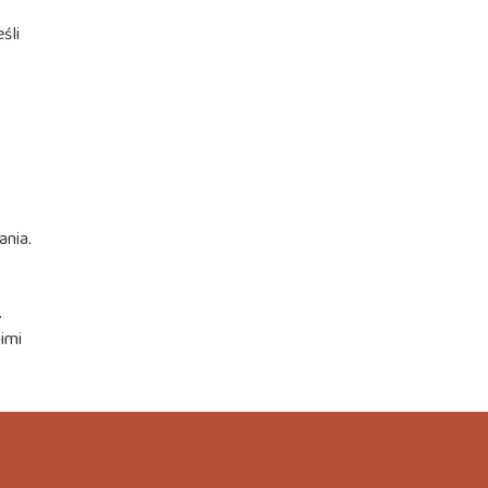
śli
nia.
.
nimi