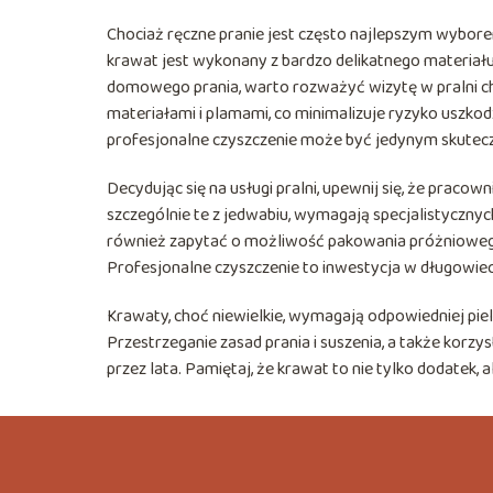
Chociaż ręczne pranie jest często najlepszym wybor
krawat jest wykonany z bardzo delikatnego materiał
domowego prania, warto rozważyć wizytę w pralni che
materiałami i plamami, co minimalizuje ryzyko uszkodz
profesjonalne czyszczenie może być jedynym skute
Decydując się na usługi pralni, upewnij się, że pracow
szczególnie te z jedwabiu, wymagają specjalistycznyc
również zapytać o możliwość pakowania próżnioweg
Profesjonalne czyszczenie to inwestycja w długowiec
Krawaty, choć niewielkie, wymagają odpowiedniej piel
Przestrzeganie zasad prania i suszenia, a także korzys
przez lata. Pamiętaj, że krawat to nie tylko dodatek,