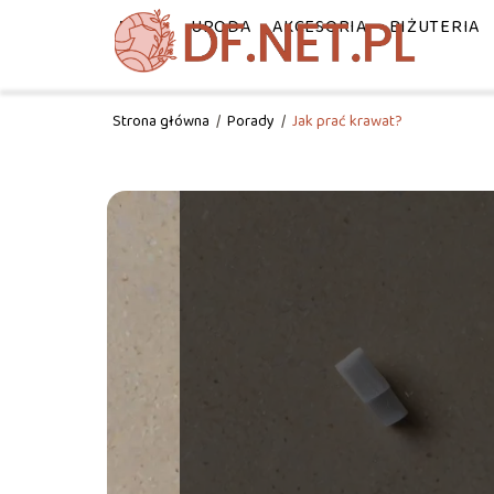
MODA
URODA
AKCESORIA
BIŻUTERIA
Strona główna
/
Porady
/
Jak prać krawat?